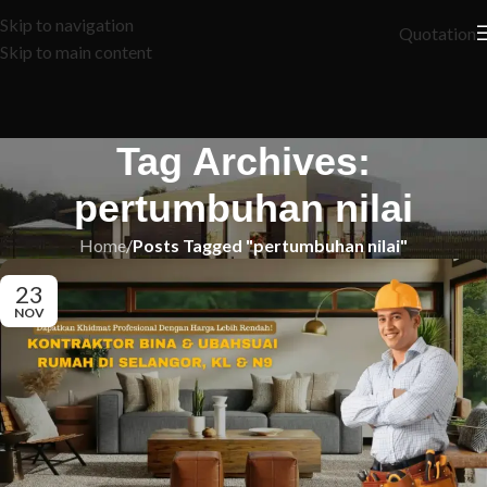
Skip to navigation
Quotation
Skip to main content
Tag Archives:
pertumbuhan nilai
Home
/
Posts Tagged "pertumbuhan nilai"
23
NOV