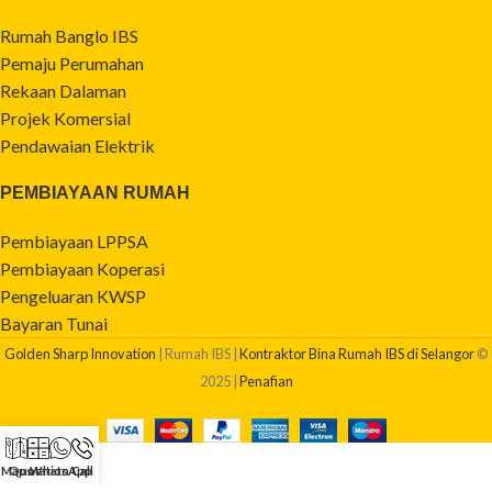
Rumah Banglo IBS
Pemaju Perumahan
Rekaan Dalaman
Projek Komersial
Pendawaian Elektrik
PEMBIAYAAN RUMAH
Pembiayaan LPPSA
Pembiayaan Koperasi
Pengeluaran KWSP
Bayaran Tunai
Golden Sharp Innovation
| Rumah IBS |
Kontraktor Bina Rumah IBS di Selangor
©
2025 |
Penafian
Maps
Quotation
WhatsApp
Call