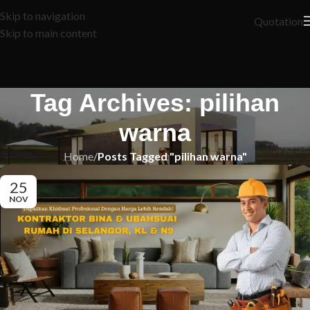
Skip to navigation
Quotation
Skip to main content
Tag Archives: pilihan
warna
Home
/
Posts Tagged "pilihan warna"
25
NOV