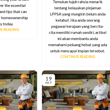
Temukan tujuh rahsia menarik
r the essential
tentang kelayakan pinjaman
nd tips that can
LPPSA yang mungkin belum anda
r homeownership
ketahui! Jika anda seorang
y today.
pegawai kerajaan yang bercita-
E READING
cita memiliki rumah sendiri, artikel
ini akan membantu anda
memahami peluang hebat yang ada
untuk mencapai impian tersebut.
CONTINUE READING
19
OCT