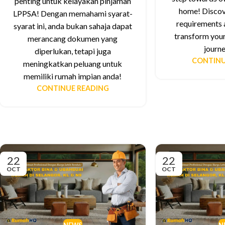
penting untuk kelayakan pinjaman
home! Discove
LPPSA! Dengan memahami syarat-
requirements a
syarat ini, anda bukan sahaja dapat
transform you
merancang dokumen yang
journe
diperlukan, tetapi juga
CONTINU
meningkatkan peluang untuk
memiliki rumah impian anda!
CONTINUE READING
22
22
OCT
OCT