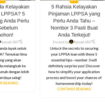
EWS
NEWS
da Kelayakan
5 Rahsia Kelayakan
n LPPSA? 5
Pinjaman LPPSA yang
g Anda Perlu
Perlu Anda Tahu –
Sebelum
Nombor 3 Pasti Buat
ohon!
Anda Terkejut!
Rumah IBS
Posted by
Rumah IBS
 anda layak untuk
Unlock the secrets to securing
A? Temukan lima
your LPPSA loan with these 5
ing yang akan
essential tips—number 3 will
a melangkah ke
definitely surprise you! Discover
rumah dengan lebih
how to simplify your application
erdaya saing!
process and boost your chances of
E READING
homeownership today!
CONTINUE READING