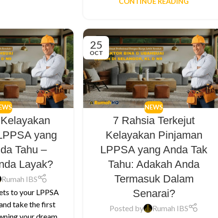
CONTINUE READING
25
OCT
EWS
NEWS
 Kelayakan
7 Rahsia Terkejut
 LPPSA yang
Kelayakan Pinjaman
nda Tahu –
LPPSA yang Anda Tak
nda Layak?
Tahu: Adakah Anda
Termasuk Dalam
Rumah IBS
Senarai?
ets to your LPPSA
 and take the first
Posted by
Rumah IBS
wning your dream