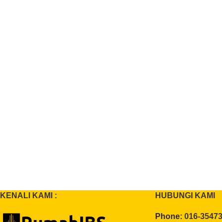
KENALI KAMI :
HUBUNGI KAMI
Phone:
016-3547