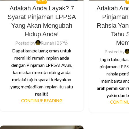
NEWS
N
Adakah Anda Layak? 7
Adakah An
Syarat Pinjaman LPPSA
Pinjama
Yang Akan Mengubah
Rahsia Yan
Hidup Anda!
Tahu 
Mem
Posted by
Rumah IBS
Dapatkan peluang emas untuk
Posted by
memiliki rumah impian anda
Ingin tahu jika
dengan Pinjaman LPPSA! Ayuh,
pinjaman LPPS
kami akan membimbing anda
rahsia pent
melalui tujuh syarat kelayakan
membantu and
yang menjadikan impian itu satu
arah pemilikan 
realiti!
yakin dan b
CONTINUE READING
CONTINU