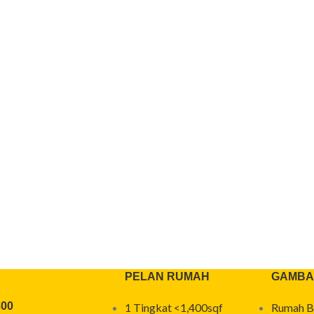
PELAN RUMAH
GAMBA
300
1 Tingkat <1,400sqf
Rumah B