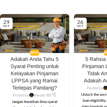
29
26
OCT
OCT
NEWS
N
Adakah Anda Tahu 5
5 Rahsia
Syarat Penting untuk
Pinjaman
Kelayakan Pinjaman
Tidak A
LPPSA yang Ramai
Adakah A
Terlepas Pandang?
Posted by
Unlock the secr
Posted by
Rumah IBS
loan eligibility
Jangan lewatkan lima syarat
step towards o