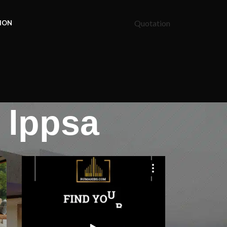
Quotation
ION
 lppsa