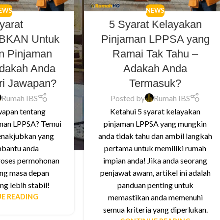
EWS
NEWS
yarat
5 Syarat Kelayakan
KAN Untuk
Pinjaman LPPSA yang
n Pinjaman
Ramai Tak Tahu –
dakah Anda
Adakah Anda
ari Jawapan?
Termasuk?
Rumah IBS
Posted by
Rumah IBS
wapan tentang
Ketahui 5 syarat kelayakan
aman LPPSA? Temui
pinjaman LPPSA yang mungkin
enakjubkan yang
anda tidak tahu dan ambil langkah
bantu anda
pertama untuk memiliki rumah
oses permohonan
impian anda! Jika anda seorang
ng masa depan
penjawat awam, artikel ini adalah
g lebih stabil!
panduan penting untuk
E READING
memastikan anda memenuhi
semua kriteria yang diperlukan.