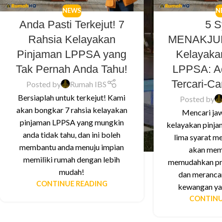
NEWS
N
Anda Pasti Terkejut! 7
5 S
Rahsia Kelayakan
MENAKJUB
Pinjaman LPPSA yang
Kelayaka
Tak Pernah Anda Tahu!
LPPSA: A
Tercari-C
Posted by
Rumah IBS
Bersiaplah untuk terkejut! Kami
Posted by
akan bongkar 7 rahsia kelayakan
Mencari ja
pinjaman LPPSA yang mungkin
kelayakan pinj
anda tidak tahu, dan ini boleh
lima syarat m
membantu anda menuju impian
akan mem
memiliki rumah dengan lebih
memudahkan pr
mudah!
dan meranca
CONTINUE READING
kewangan yan
CONTINU