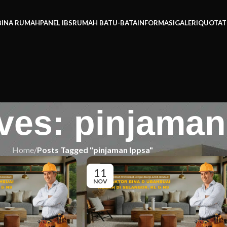
BINA RUMAH
PANEL IBS
RUMAH BATU-BATA
INFORMASI
GALERI
QUOTAT
ves: pinjaman
Home
/
Posts Tagged "pinjaman lppsa"
11
NOV