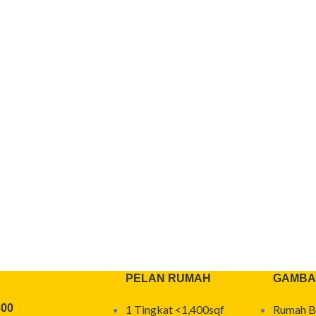
PELAN RUMAH
GAMBA
300
1 Tingkat <1,400sqf
Rumah B