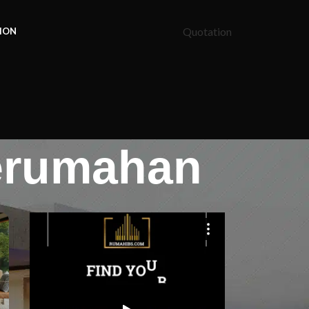
Quotation
ION
Perumahan