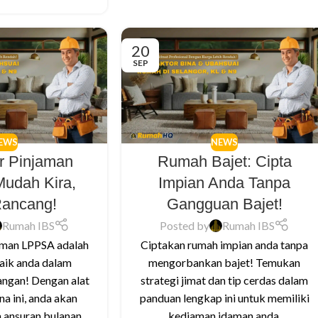
20
SEP
EWS
NEWS
or Pinjaman
Rumah Bajet: Cipta
udah Kira,
Impian Anda Tanpa
Rancang!
Gangguan Bajet!
Rumah IBS
Posted by
Rumah IBS
aman LPPSA adalah
Ciptakan rumah impian anda tanpa
aik anda dalam
mengorbankan bajet! Temukan
ngan! Dengan alat
strategi jimat dan tip cerdas dalam
a ini, anda akan
panduan lengkap ini untuk memiliki
 ansuran bulanan
kediaman idaman anda.