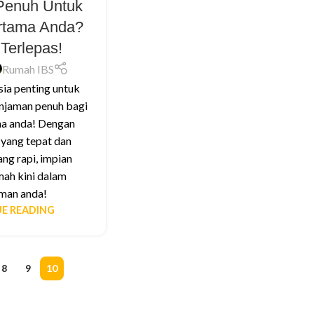
Penuh Untuk
rtama Anda?
Terlepas!
Rumah IBS
ia penting untuk
njaman penuh bagi
a anda! Dengan
yang tepat dan
ng rapi, impian
mah kini dalam
man anda!
E READING
8
9
10