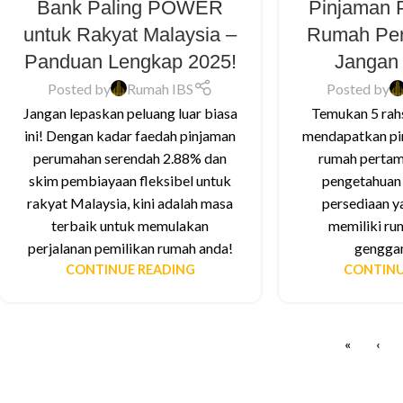
Bank Paling POWER
Pinjaman 
untuk Rakyat Malaysia –
Rumah Pe
Panduan Lengkap 2025!
Jangan 
Posted by
Rumah IBS
Posted by
Jangan lepaskan peluang luar biasa
Temukan 5 rahs
ini! Dengan kadar faedah pinjaman
mendapatkan pi
perumahan serendah 2.88% dan
rumah pertam
skim pembiayaan fleksibel untuk
pengetahuan 
rakyat Malaysia, kini adalah masa
persediaan ya
terbaik untuk memulakan
memiliki ru
perjalanan pemilikan rumah anda!
gengga
CONTINUE READING
CONTINU
«
‹