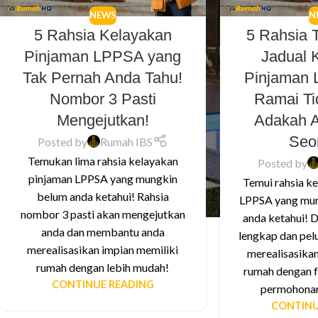
NEWS
N
5 Rahsia Kelayakan
5 Rahsia 
Pinjaman LPPSA yang
Jadual 
Tak Pernah Anda Tahu!
Pinjaman
Nombor 3 Pasti
Ramai Ti
Mengejutkan!
Adakah 
Seo
Posted by
Rumah IBS
Temukan lima rahsia kelayakan
Posted by
pinjaman LPPSA yang mungkin
Temui rahsia k
belum anda ketahui! Rahsia
LPPSA yang mun
nombor 3 pasti akan mengejutkan
anda ketahui! 
anda dan membantu anda
lengkap dan pel
merealisasikan impian memiliki
merealisasikan
rumah dengan lebih mudah!
rumah dengan f
CONTINUE READING
permohonan
CONTINU