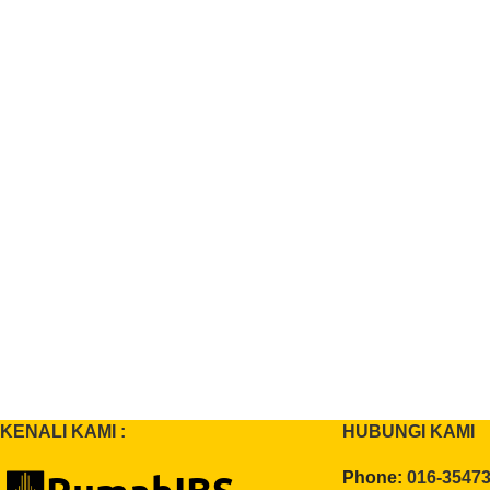
KENALI KAMI :
HUBUNGI KAMI
Phone:
016-3547