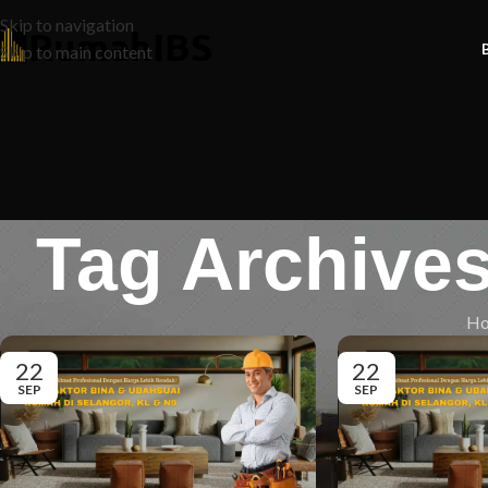
Skip to navigation
Skip to main content
Tag Archive
H
22
22
SEP
SEP