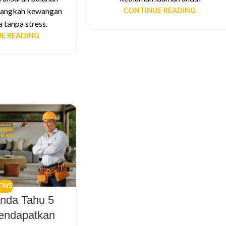
langkah kewangan
CONTINUE READING
 tanpa stress.
E READING
EWS
nda Tahu 5
endapatkan