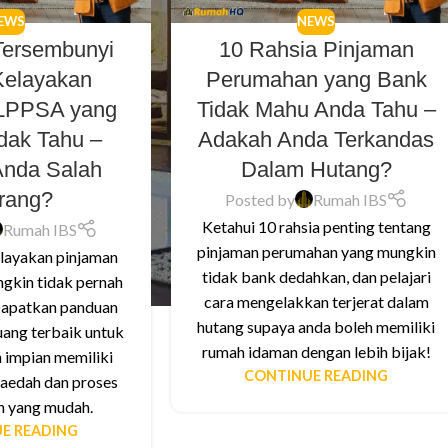
EWS
NEWS
Tersembunyi
10 Rahsia Pinjaman
Kelayakan
Perumahan yang Bank
 LPPSA yang
Tidak Mahu Anda Tahu –
dak Tahu –
Adakah Anda Terkandas
Anda Salah
Dalam Hutang?
rang?
Posted by
Rumah IBS
Ketahui 10 rahsia penting tentang
Rumah IBS
pinjaman perumahan yang mungkin
elayakan pinjaman
tidak bank dedahkan, dan pelajari
gkin tidak pernah
cara mengelakkan terjerat dalam
Dapatkan panduan
hutang supaya anda boleh memiliki
uang terbaik untuk
rumah idaman dengan lebih bijak!
 impian memiliki
CONTINUE READING
aedah dan proses
 yang mudah.
E READING