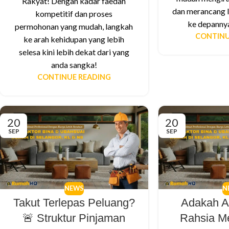
Rakyat! Dengan kadar faedah
dan merancang 
kompetitif dan proses
ke depannya
permohonan yang mudah, langkah
CONTINU
ke arah kehidupan yang lebih
selesa kini lebih dekat dari yang
anda sangka!
CONTINUE READING
20
20
SEP
SEP
NEWS
N
Takut Terlepas Peluang?
Adakah A
🚨 Struktur Pinjaman
Rahsia M