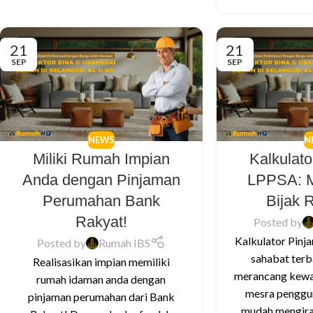
21
21
SEP
SEP
NEWS
N
Miliki Rumah Impian
Kalkulat
Anda dengan Pinjaman
LPPSA: M
Perumahan Bank
Bijak 
Rakyat!
Posted by
Kalkulator Pinj
Posted by
Rumah IBS
sahabat terb
Realisasikan impian memiliki
merancang kewa
rumah idaman anda dengan
mesra penggun
pinjaman perumahan dari Bank
mudah mengira