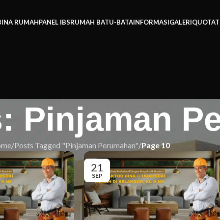
BINA RUMAH
PANEL IBS
RUMAH BATU-BATA
INFORMASI
GALERI
QUOTAT
s: Pinjaman 
ome
/
Posts Tagged "Pinjaman Perumahan"
/
Page 10
21
SEP