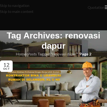
Skip to navigation
Quotation
Skip to main content
Tag Archives: renovasi
dapur
Home
/
Posts Tagged "renovasi dapur"
/
Page 2
12
OCT