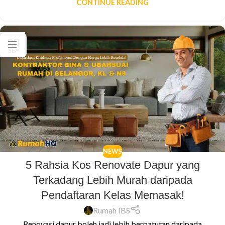
CONTINUE READING
28
SEP
NEWS
5 Rahsia Kos Renovate Dapur yang
Terkadang Lebih Murah daripada
Pendaftaran Kelas Memasak!
Rumah IBS
Renovasi dapur boleh jadi lebih berpatutan daripada