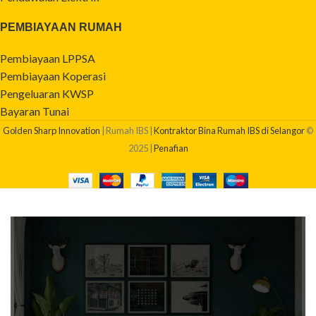
PEMBIAYAAN RUMAH
Pembiayaan LPPSA
Pembiayaan Koperasi
Pengeluaran KWSP
Bayaran Tunai
Golden Sharp Innovation
| Rumah IBS |
Kontraktor Bina Rumah IBS di Selangor
©
2025 |
Penafian
BERAPAKAH KOS BINA RUMAH SAYA?
Dapatkan quotation pembinaan rumah anda sekarang!