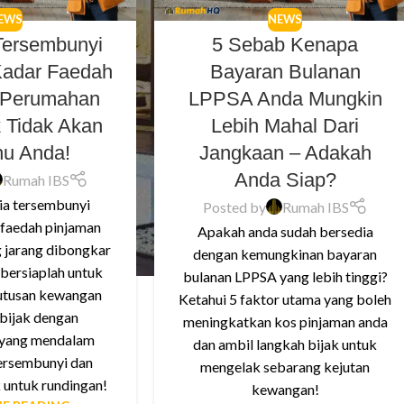
EWS
NEWS
Tersembunyi
5 Sebab Kenapa
Kadar Faedah
Bayaran Bulanan
 Perumahan
LPPSA Anda Mungkin
 Tidak Akan
Lebih Mahal Dari
hu Anda!
Jangkaan – Adakah
Anda Siap?
Rumah IBS
ia tersembunyi
Posted by
Rumah IBS
 faedah pinjaman
Apakah anda sudah bersedia
 jarang dibongkar
dengan kemungkinan bayaran
 bersiaplah untuk
bulanan LPPSA yang lebih tinggi?
tusan kewangan
Ketahui 5 faktor utama yang boleh
 bijak dengan
meningkatkan kos pinjaman anda
 yang mendalam
dan ambil langkah bijak untuk
tersembunyi dan
mengelak sebarang kejutan
k untuk rundingan!
kewangan!