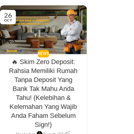
26
OCT
NEWS
🔥 Skim Zero Deposit:
Rahsia Memiliki Rumah
Tanpa Deposit Yang
Bank Tak Mahu Anda
Tahu! (Kelebihan &
Kelemahan Yang Wajib
Anda Faham Sebelum
Sign!)
Posted by
Rumah IBS