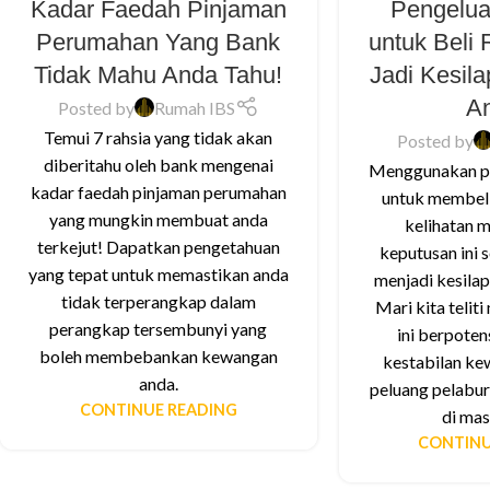
Kadar Faedah Pinjaman
Pengelu
Perumahan Yang Bank
untuk Beli
Tidak Mahu Anda Tahu!
Jadi Kesil
A
Posted by
Rumah IBS
Temui 7 rahsia yang tidak akan
Posted by
diberitahu oleh bank mengenai
Menggunakan p
kadar faedah pinjaman perumahan
untuk membel
yang mungkin membuat anda
kelihatan m
terkejut! Dapatkan pengetahuan
keputusan ini 
yang tepat untuk memastikan anda
menjadi kesilap
tidak terperangkap dalam
Mari kita telit
perangkap tersembunyi yang
ini berpote
boleh membebankan kewangan
kestabilan ke
anda.
peluang pelabur
CONTINUE READING
di mas
CONTINU