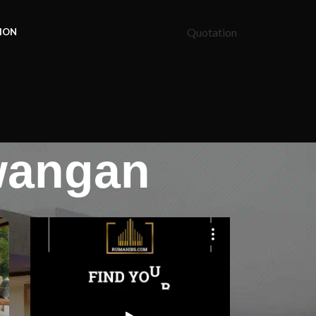
Quotation
ION
ewangan