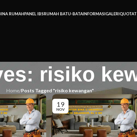
BINA RUMAH
PANEL IBS
RUMAH BATU-BATA
INFORMASI
GALERI
QUOTAT
ves: risiko k
Home
/
Posts Tagged "risiko kewangan"
19
NOV