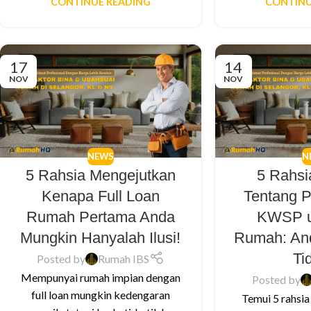
CONTINUE READING
CONTINU
17
14
NOV
NOV
NEWS
N
5 Rahsia Mengejutkan
5 Rahsi
Kenapa Full Loan
Tentang 
Rumah Pertama Anda
KWSP u
Mungkin Hanyalah Ilusi!
Rumah: An
Ti
Posted by
Rumah IBS
Mempunyai rumah impian dengan
Posted by
full loan mungkin kedengaran
Temui 5 rahsia