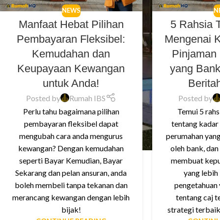
NEWS
N
Manfaat Hebat Pilihan
5 Rahsia 
Pembayaran Fleksibel:
Mengenai 
Kemudahan dan
Pinjaman
Keupayaan Kewangan
yang Bank
untuk Anda!
Berita
Posted by
Rumah IBS
Posted by
Perlu tahu bagaimana pilihan
Temui 5 rahs
pembayaran fleksibel dapat
tentang kadar
mengubah cara anda mengurus
perumahan yang
kewangan? Dengan kemudahan
oleh bank, dan
seperti Bayar Kemudian, Bayar
membuat kepu
Sekarang dan pelan ansuran, anda
yang lebih
boleh membeli tanpa tekanan dan
pengetahuan
merancang kewangan dengan lebih
tentang caj 
bijak!
strategi terbai