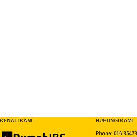
KENALI KAMI :
HUBUNGI KAMI
Phone:
016-3547