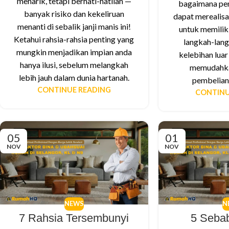
menarik, tetapi berhati-hatilah —
bagaimana pe
banyak risiko dan kekeliruan
dapat merealisa
menanti di sebalik janji manis ini!
untuk memilik
Ketahui rahsia-rahsia penting yang
langkah-lan
mungkin menjadikan impian anda
kelebihan luar
hanya ilusi, sebelum melangkah
memudahka
lebih jauh dalam dunia hartanah.
pembelian
CONTINUE READING
CONTINU
05
01
NOV
NOV
NEWS
N
7 Rahsia Tersembunyi
5 Seba