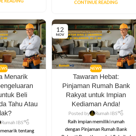
E READING
CONTINUE READING
12
NOV
EWS
NEWS
a Menarik
Tawaran Hebat:
Pengeluaran
Pinjaman Rumah Bank
ntuk Beli
Rakyat untuk Impian
da Tahu Atau
Kediaman Anda!
dak?
Posted by
Rumah IBS
Raih impian memiliki rumah
Rumah IBS
dengan Pinjaman Rumah Bank
 menarik tentang