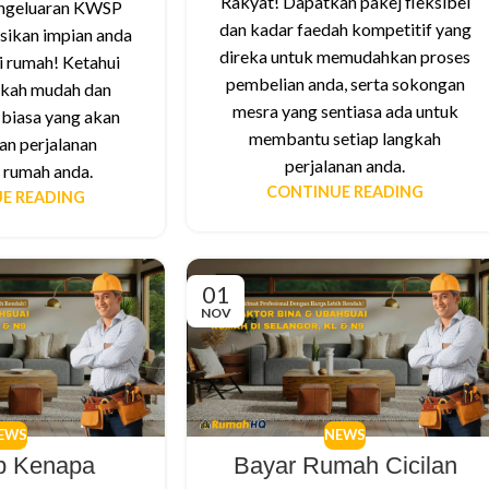
Rakyat! Dapatkan pakej fleksibel
ngeluaran KWSP
dan kadar faedah kompetitif yang
sikan impian anda
direka untuk memudahkan proses
i rumah! Ketahui
pembelian anda, serta sokongan
gkah mudah dan
mesra yang sentiasa ada untuk
 biasa yang akan
membantu setiap langkah
n perjalanan
perjalanan anda.
 rumah anda.
CONTINUE READING
E READING
01
NOV
EWS
NEWS
b Kenapa
Bayar Rumah Cicilan