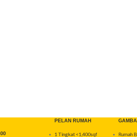
PELAN RUMAH
GAMBA
300
1 Tingkat <1,400sqf
Rumah B