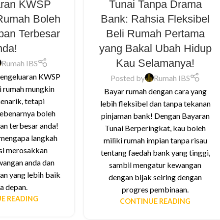
aran KWSP
Tunai Tanpa Drama
 Rumah Boleh
Bank: Rahsia Fleksibel
apan Terbesar
Beli Rumah Pertama
nda!
yang Bakal Ubah Hidup
Kau Selamanya!
Rumah IBS
engeluaran KWSP
Posted by
Rumah IBS
i rumah mungkin
Bayar rumah dengan cara yang
enarik, tetapi
lebih fleksibel dan tanpa tekanan
sebenarnya boleh
pinjaman bank! Dengan Bayaran
an terbesar anda!
Tunai Berperingkat, kau boleh
i mengapa langkah
miliki rumah impian tanpa risau
nsi merosakkan
tentang faedah bank yang tinggi,
wangan anda dan
sambil mengatur kewangan
an yang lebih baik
dengan bijak seiring dengan
a depan.
progres pembinaan.
E READING
CONTINUE READING