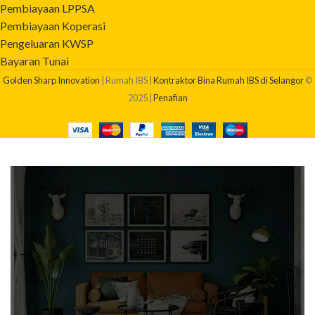
Pembiayaan LPPSA
Pembiayaan Koperasi
Pengeluaran KWSP
Bayaran Tunai
Golden Sharp Innovation
| Rumah IBS |
Kontraktor Bina Rumah IBS di Selangor
©
2025 |
Penafian
BERAPAKAH KOS BINA RUMAH SAYA?
Dapatkan quotation pembinaan rumah anda sekarang!
Klik Di Sini