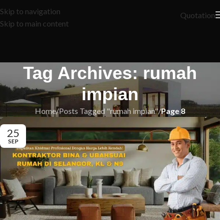
Skip to navigation
Quotation
Skip to main content
Tag Archives: rumah
impian
Home
/
Posts Tagged "rumah impian"
/
Page 8
25
SEP