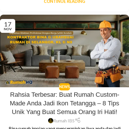
CONTINUE READING
17
NOV
NEWS
Rahsia Terbesar: Buat Rumah Custom-
Made Anda Jadi Ikon Tetangga – 8 Tips
Unik Yang Buat Semua Orang Iri Hati!
Rumah IBS
Bina rumah impian yang mencerminkan jiwa anda dan jadi