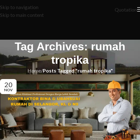
Skip to navigation
Quotation
Skip to main content
Tag Archives: rumah
tropika
Home
/
Posts Tagged "rumah tropika"
20
NOV