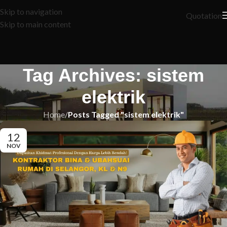
Skip to navigation
Quotation
Skip to main content
Tag Archives: sistem
elektrik
Home
/
Posts Tagged "sistem elektrik"
12
NOV