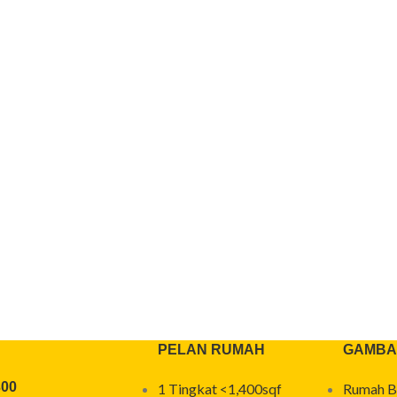
PELAN RUMAH
GAMBA
300
1 Tingkat <1,400sqf
Rumah B