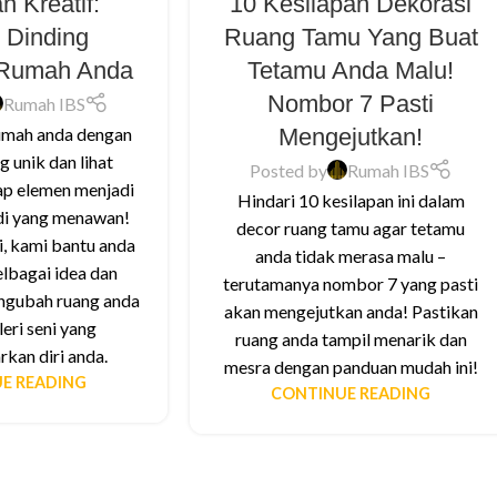
n Kreatif:
10 Kesilapan Dekorasi
 Dinding
Ruang Tamu Yang Buat
Rumah Anda
Tetamu Anda Malu!
Nombor 7 Pasti
Rumah IBS
Mengejutkan!
rumah anda dengan
ng unik dan lihat
Posted by
Rumah IBS
ap elemen menjadi
Hindari 10 kesilapan ini dalam
adi yang menawan!
decor ruang tamu agar tetamu
i, kami bantu anda
anda tidak merasa malu –
elbagai idea dan
terutamanya nombor 7 yang pasti
ngubah ruang anda
akan mengejutkan anda! Pastikan
eri seni yang
ruang anda tampil menarik dan
an diri anda.
mesra dengan panduan mudah ini!
E READING
CONTINUE READING