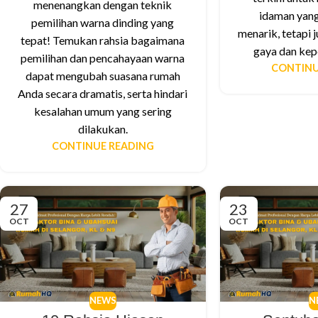
menenangkan dengan teknik
idaman yang
pemilihan warna dinding yang
menarik, tetapi
tepat! Temukan rahsia bagaimana
gaya dan kep
pemilihan dan pencahayaan warna
CONTINU
dapat mengubah suasana rumah
Anda secara dramatis, serta hindari
kesalahan umum yang sering
dilakukan.
CONTINUE READING
27
23
OCT
OCT
NEWS
N