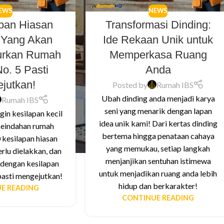
EWS
NEWS
apan Hiasan
Transformasi Dinding:
 Yang Akan
Ide Rekaan Unik untuk
urkan Rumah
Memperkasa Ruang
o. 5 Pasti
Anda
jutkan!
Posted by
Rumah IBS
Ubah dinding anda menjadi karya
Rumah IBS
seni yang menarik dengan lapan
gin kesilapan kecil
idea unik kami! Dari kertas dinding
eindahan rumah
bertema hingga penataan cahaya
 kesilapan hiasan
yang memukau, setiap langkah
rlu dielakkan, dan
menjanjikan sentuhan istimewa
 dengan kesilapan
untuk menjadikan ruang anda lebih
asti mengejutkan!
hidup dan berkarakter!
E READING
CONTINUE READING