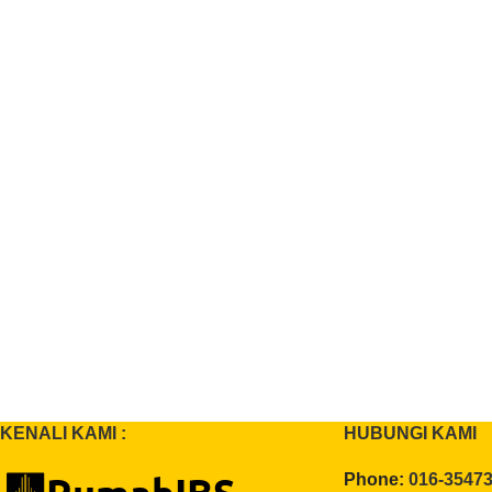
KENALI KAMI :
HUBUNGI KAMI
Phone:
016-3547