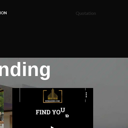
Quotation
ION
inding