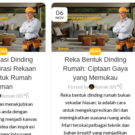
06
NOV
EWS
NEWS
asi Dinding
Reka Bentuk Dinding
irasi Rekaan
Rumah: Ciptaan Gaya
untuk Rumah
yang Memukau
aman
Posted by
Rumah IBS
Reka bentuk dinding rumah bukan
Rumah IBS
sekadar hiasan; ia adalah cara
an menakjubkan
untuk mengekspresikan diri dan
 anda dengan
meningkatkan suasana ruang anda.
ng menjadi kanvas
Mari terokai pelbagai teknik dan
idea dan inspirasi
bahan kreatif yang menjadikan
 mencipta ruang