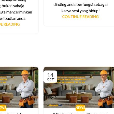
dinding anda berfungsi sebagai
 bukan sahaja
karya seni yang hidup!
 juga mencerminkan
CONTINUE READING
eribadian anda.
E READING
14
OCT
EWS
NEWS