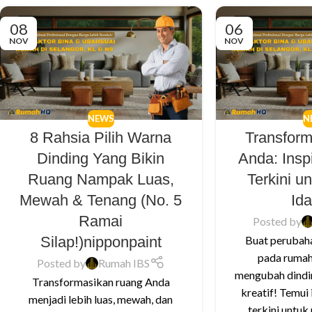
08
06
NOV
NOV
NEWS
N
8 Rahsia Pilih Warna
Transform
Dinding Yang Bikin
Anda: Insp
Ruang Nampak Luas,
Terkini 
Mewah & Tenang (No. 5
Id
Ramai
Posted by
Silap!)nipponpaint
Buat perubah
pada rumah
Posted by
Rumah IBS
mengubah dindi
Transformasikan ruang Anda
kreatif! Temui 
menjadi lebih luas, mewah, dan
terkini untuk