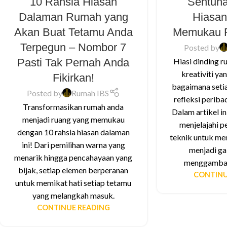
10 Rahsia Hiasan
Sentuha
Dalaman Rumah yang
Hiasan
Akan Buat Tetamu Anda
Memukau 
Terpegun – Nombor 7
Posted by
Pasti Tak Pernah Anda
Hiasi dinding 
kreativiti ya
Fikirkan!
bagaimana seti
Posted by
Rumah IBS
refleksi perib
Transformasikan rumah anda
Dalam artikel in
menjadi ruang yang memukau
menjelajahi p
dengan 10 rahsia hiasan dalaman
teknik untuk me
ini! Dari pemilihan warna yang
menjadi gal
menarik hingga pencahayaan yang
menggambark
bijak, setiap elemen berperanan
CONTINU
untuk memikat hati setiap tetamu
yang melangkah masuk.
CONTINUE READING