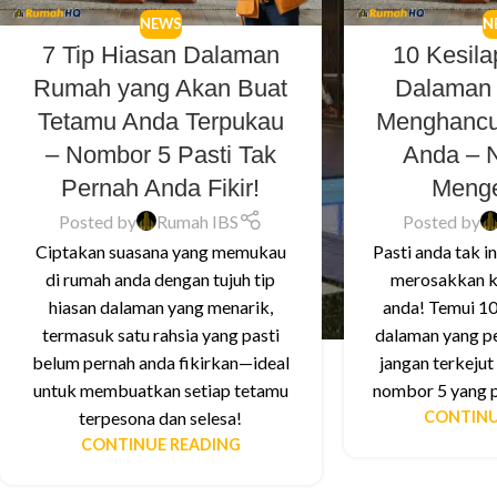
NEWS
N
7 Tip Hiasan Dalaman
10 Kesil
Rumah yang Akan Buat
Dalaman
Tetamu Anda Terpukau
Menghanc
– Nombor 5 Pasti Tak
Anda – N
Pernah Anda Fikir!
Menge
Posted by
Rumah IBS
Posted by
Ciptakan suasana yang memukau
Pasti anda tak in
di rumah anda dengan tujuh tip
merosakkan k
hiasan dalaman yang menarik,
anda! Temui 10
termasuk satu rahsia yang pasti
dalaman yang pe
belum pernah anda fikirkan—ideal
jangan terkejut
untuk membuatkan setiap tetamu
nombor 5 yang p
terpesona dan selesa!
CONTINU
CONTINUE READING