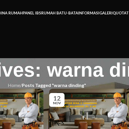
BINA RUMAH
PANEL IBS
RUMAH BATU-BATA
INFORMASI
GALERI
QUOTAT
ives: warna d
Home
/
Posts Tagged "warna dinding"
12
NOV