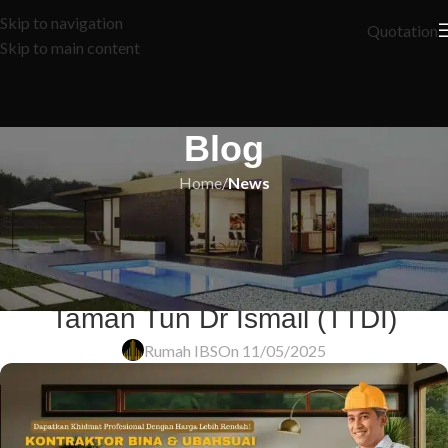
Skip to navigation
Quotation
Skip to main content
Blog
Home
/
News
NEWS
Transformasi Impian: Kontraktor
Bina & Renovasi Rumah Terbaik di
Taman Tun Dr Ismail (TTDI)
Rumah IBS
On 11/05/2025