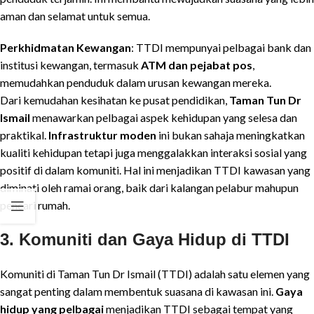
aman dan selamat untuk semua.
Perkhidmatan Kewangan
: TTDI mempunyai pelbagai bank dan
institusi kewangan, termasuk
ATM dan pejabat pos
,
memudahkan penduduk dalam urusan kewangan mereka.
Dari kemudahan kesihatan ke pusat pendidikan,
Taman Tun Dr
Ismail
menawarkan pelbagai aspek kehidupan yang selesa dan
praktikal.
Infrastruktur moden
ini bukan sahaja meningkatkan
kualiti kehidupan tetapi juga menggalakkan interaksi sosial yang
positif di dalam komuniti. Hal ini menjadikan TTDI kawasan yang
diminati oleh ramai orang, baik dari kalangan pelabur mahupun
pencari rumah.
3. Komuniti dan Gaya Hidup di TTDI
Komuniti di Taman Tun Dr Ismail (TTDI) adalah satu elemen yang
sangat penting dalam membentuk suasana di kawasan ini.
Gaya
hidup yang pelbagai
menjadikan TTDI sebagai tempat yang