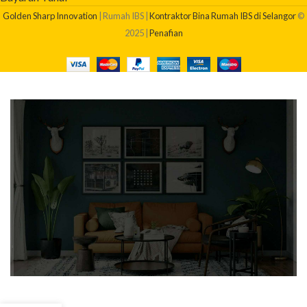
Golden Sharp Innovation
| Rumah IBS |
Kontraktor Bina Rumah IBS di Selangor
©
2025 |
Penafian
BERAPAKAH KOS BINA RUMAH SAYA?
Dapatkan quotation pembinaan rumah anda sekarang!
Klik Di Sini