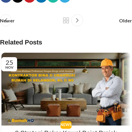
Newer
Older
Related Posts
25
NOV
NEWS