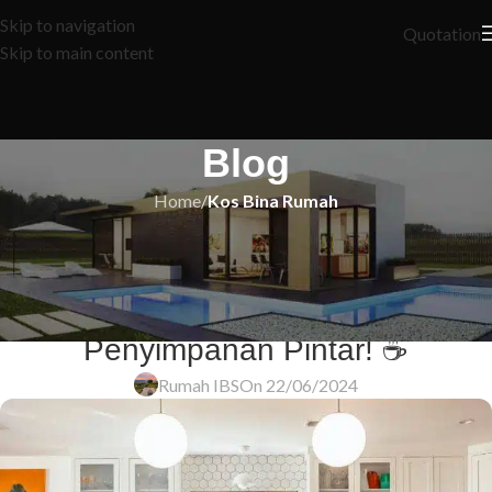
Skip to navigation
Quotation
Skip to main content
Blog
Home
/
Kos Bina Rumah
KOS BINA RUMAH
,
UBAH SUAI DAPUR
🏆 8 Rahsia Dapur Impian Anda:
Dari Kabinet Coklat Hingga Ruang
Penyimpanan Pintar! ☕️
Rumah IBS
On 22/06/2024