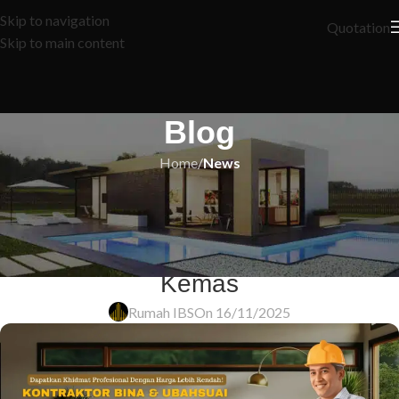
Skip to navigation
Quotation
Skip to main content
Blog
Home
/
News
NEWS
Cara Mudah Dapatkan Rumah
Moden Idaman — Confirm Cantik &
Kemas
Rumah IBS
On 16/11/2025