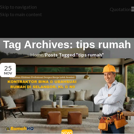
Skip to navigation
Quotation
Skip to main content
Tag Archives: tips rumah
Home
/
Posts Tagged "tips rumah"
25
NOV
NEWS