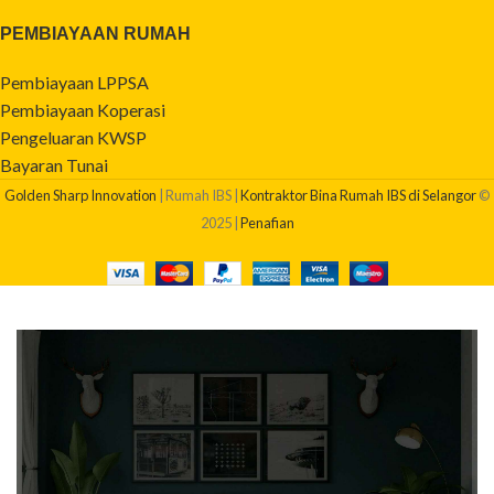
PEMBIAYAAN RUMAH
Pembiayaan LPPSA
Pembiayaan Koperasi
Pengeluaran KWSP
Bayaran Tunai
Golden Sharp Innovation
| Rumah IBS |
Kontraktor Bina Rumah IBS di Selangor
©
2025 |
Penafian
BERAPAKAH KOS BINA RUMAH SAYA?
Dapatkan quotation pembinaan rumah anda sekarang!