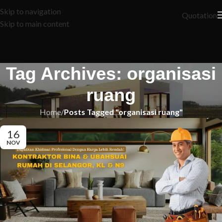
Skip to navigation
Quotation
Skip to main content
Tag Archives: organisasi
ruang
Home
/
Posts Tagged "organisasi ruang"
16
NOV