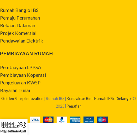
Rumah Banglo IBS
Pemaju Perumahan
Rekaan Dalaman
Projek Komersial
Pendawaian Elektrik
PEMBIAYAAN RUMAH
Pembiayaan LPPSA
Pembiayaan Koperasi
Pengeluaran KWSP
Bayaran Tunai
Golden Sharp Innovation
| Rumah IBS |
Kontraktor Bina Rumah IBS di Selangor
©
2025 |
Penafian
Maps
Quotation
WhatsApp
Call