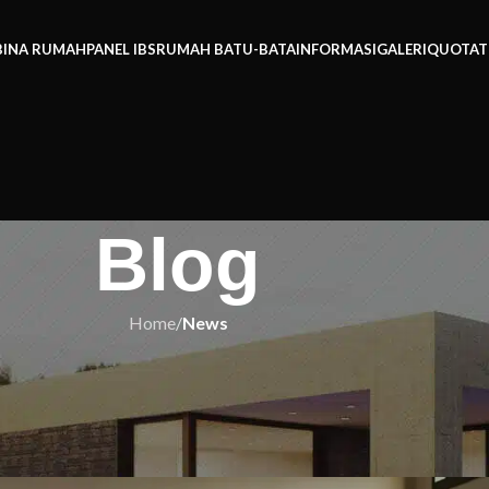
BINA RUMAH
PANEL IBS
RUMAH BATU-BATA
INFORMASI
GALERI
QUOTAT
Blog
Home
/
News
EWS
an Buat Anda Terkejut – Nombor 5
ah Anda Fikirkan!
h IBS
On 16/11/2025