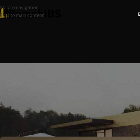
Skip to navigation
Skip to main content
N
10 Rahsia Rumah Banglo yang Ak
Pasti Tak Pern
Posted by
Ruma