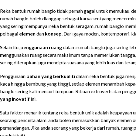
Reka bentuk rumah banglo tidak pernah gagal untuk memukau, den
rumah banglo boleh dianggap sebagai karya seni yang mencermi
yang sering mempunyai reka bentuk seragam, rumah banglo mem
pelbagai
elemen
dan
konsep
. Dari gaya moden, kontemporari, kla
Selain itu,
penggunaan ruang
dalam rumah banglo juga sering lebi
menggunakan ruang secara maksimum tanpa memerlukan tangga, 
sering diterapkan juga mencipta suasana yang lebih luas dan teran
Penggunaan
bahan yang berkualiti
dalam reka bentuk juga menja
kaca hingga bumbung yang tinggi, setiap elemen menambah kepada
banglo sering kali mencuri tumpuan. Ribuan extroverts dan pengge
yang inovatif
ini.
Satu faktor menarik tentang reka bentuk unik adalah keupayaan
seorang pencinta alam, anda boleh memasukkan banyak elemen o
pemandangan. Jika anda seorang yang bekerja dari rumah, ruang
produktiviti.