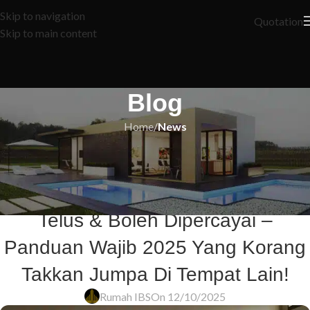
Skip to navigation
Quotation
Skip to main content
Blog
Home
/
News
NEWS
🚨 Kena Tipu RM50,000? 8 Rahsia
Pilih Kontraktor Rumah Yang 100%
Telus & Boleh Dipercayai –
Panduan Wajib 2025 Yang Korang
Takkan Jumpa Di Tempat Lain!
Rumah IBS
On 12/10/2025