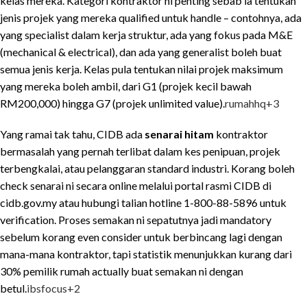
kelas mereka. Kategori kontraktor ni penting sebab ia tentukan
jenis projek yang mereka qualified untuk handle – contohnya, ada
yang specialist dalam kerja struktur, ada yang fokus pada M&E
(mechanical & electrical), dan ada yang generalist boleh buat
semua jenis kerja. Kelas pula tentukan nilai projek maksimum
yang mereka boleh ambil, dari G1 (projek kecil bawah
RM200,000) hingga G7 (projek unlimited value).
rumahhq
+3
Yang ramai tak tahu, CIDB ada
senarai hitam
kontraktor
bermasalah yang pernah terlibat dalam kes penipuan, projek
terbengkalai, atau pelanggaran standard industri. Korang boleh
check senarai ni secara online melalui portal rasmi CIDB di
cidb.gov.my atau hubungi talian hotline 1-800-88-5896 untuk
verification. Proses semakan ni sepatutnya jadi mandatory
sebelum korang even consider untuk berbincang lagi dengan
mana-mana kontraktor, tapi statistik menunjukkan kurang dari
30% pemilik rumah actually buat semakan ni dengan
betul.
ibsfocus
+2