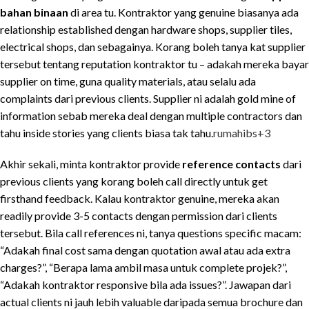
bahan binaan
di area tu. Kontraktor yang genuine biasanya ada
relationship established dengan hardware shops, supplier tiles,
electrical shops, dan sebagainya. Korang boleh tanya kat supplier
tersebut tentang reputation kontraktor tu – adakah mereka bayar
supplier on time, guna quality materials, atau selalu ada
complaints dari previous clients. Supplier ni adalah gold mine of
information sebab mereka deal dengan multiple contractors dan
tahu inside stories yang clients biasa tak tahu.
rumahibs
+3
Akhir sekali, minta kontraktor provide
reference contacts
dari
previous clients yang korang boleh call directly untuk get
firsthand feedback. Kalau kontraktor genuine, mereka akan
readily provide 3-5 contacts dengan permission dari clients
tersebut. Bila call references ni, tanya questions specific macam:
“Adakah final cost sama dengan quotation awal atau ada extra
charges?”, “Berapa lama ambil masa untuk complete projek?”,
“Adakah kontraktor responsive bila ada issues?”. Jawapan dari
actual clients ni jauh lebih valuable daripada semua brochure dan