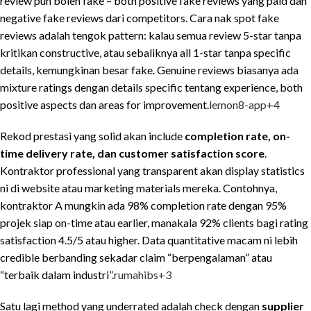
review pun boleh fake – both positive fake reviews yang paid dan
negative fake reviews dari competitors. Cara nak spot fake
reviews adalah tengok pattern: kalau semua review 5-star tanpa
kritikan constructive, atau sebaliknya all 1-star tanpa specific
details, kemungkinan besar fake. Genuine reviews biasanya ada
mixture ratings dengan details specific tentang experience, both
positive aspects dan areas for improvement.
lemon8-app
+4
Rekod prestasi yang solid akan include
completion rate, on-
time delivery rate, dan customer satisfaction score
.
Kontraktor professional yang transparent akan display statistics
ni di website atau marketing materials mereka. Contohnya,
kontraktor A mungkin ada 98% completion rate dengan 95%
projek siap on-time atau earlier, manakala 92% clients bagi rating
satisfaction 4.5/5 atau higher. Data quantitative macam ni lebih
credible berbanding sekadar claim “berpengalaman” atau
“terbaik dalam industri”.
rumahibs
+3
Satu lagi method yang underrated adalah check dengan
supplier