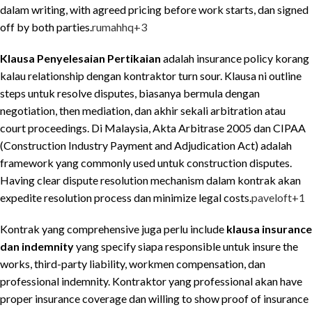
dalam writing, with agreed pricing before work starts, dan signed
off by both parties.
rumahhq
+3
Klausa Penyelesaian Pertikaian
adalah insurance policy korang
kalau relationship dengan kontraktor turn sour. Klausa ni outline
steps untuk resolve disputes, biasanya bermula dengan
negotiation, then mediation, dan akhir sekali arbitration atau
court proceedings. Di Malaysia, Akta Arbitrase 2005 dan CIPAA
(Construction Industry Payment and Adjudication Act) adalah
framework yang commonly used untuk construction disputes.
Having clear dispute resolution mechanism dalam kontrak akan
expedite resolution process dan minimize legal costs.
paveloft
+1
Kontrak yang comprehensive juga perlu include
klausa insurance
dan indemnity
yang specify siapa responsible untuk insure the
works, third-party liability, workmen compensation, dan
professional indemnity. Kontraktor yang professional akan have
proper insurance coverage dan willing to show proof of insurance