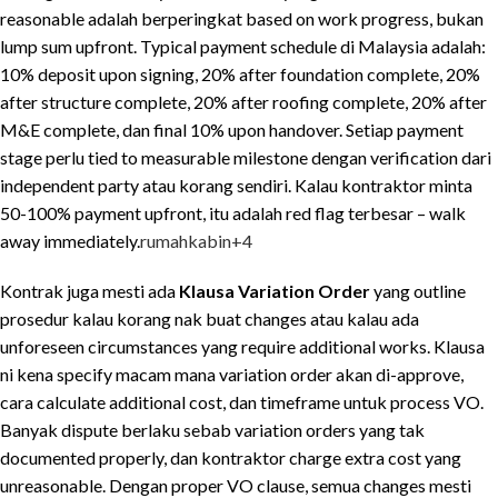
reasonable adalah berperingkat based on work progress, bukan
lump sum upfront. Typical payment schedule di Malaysia adalah:
10% deposit upon signing, 20% after foundation complete, 20%
after structure complete, 20% after roofing complete, 20% after
M&E complete, dan final 10% upon handover. Setiap payment
stage perlu tied to measurable milestone dengan verification dari
independent party atau korang sendiri. Kalau kontraktor minta
50-100% payment upfront, itu adalah red flag terbesar – walk
away immediately.
rumahkabin
+4
Kontrak juga mesti ada
Klausa Variation Order
yang outline
prosedur kalau korang nak buat changes atau kalau ada
unforeseen circumstances yang require additional works. Klausa
ni kena specify macam mana variation order akan di-approve,
cara calculate additional cost, dan timeframe untuk process VO.
Banyak dispute berlaku sebab variation orders yang tak
documented properly, dan kontraktor charge extra cost yang
unreasonable. Dengan proper VO clause, semua changes mesti