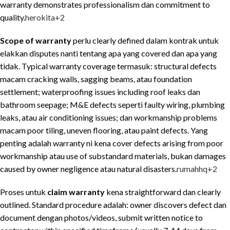
warranty demonstrates professionalism dan commitment to
quality.
herokita
+2
Scope of warranty
perlu clearly defined dalam kontrak untuk
elakkan disputes nanti tentang apa yang covered dan apa yang
tidak. Typical warranty coverage termasuk: structural defects
macam cracking walls, sagging beams, atau foundation
settlement; waterproofing issues including roof leaks dan
bathroom seepage; M&E defects seperti faulty wiring, plumbing
leaks, atau air conditioning issues; dan workmanship problems
macam poor tiling, uneven flooring, atau paint defects. Yang
penting adalah warranty ni kena cover defects arising from poor
workmanship atau use of substandard materials, bukan damages
caused by owner negligence atau natural disasters.
rumahhq
+2
Proses untuk
claim warranty
kena straightforward dan clearly
outlined. Standard procedure adalah: owner discovers defect dan
document dengan photos/videos, submit written notice to