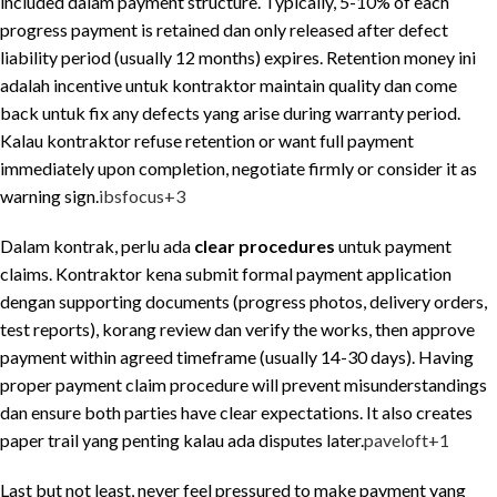
included dalam payment structure. Typically, 5-10% of each
progress payment is retained dan only released after defect
liability period (usually 12 months) expires. Retention money ini
adalah incentive untuk kontraktor maintain quality dan come
back untuk fix any defects yang arise during warranty period.
Kalau kontraktor refuse retention or want full payment
immediately upon completion, negotiate firmly or consider it as
warning sign.
ibsfocus
+3
Dalam kontrak, perlu ada
clear procedures
untuk payment
claims. Kontraktor kena submit formal payment application
dengan supporting documents (progress photos, delivery orders,
test reports), korang review dan verify the works, then approve
payment within agreed timeframe (usually 14-30 days). Having
proper payment claim procedure will prevent misunderstandings
dan ensure both parties have clear expectations. It also creates
paper trail yang penting kalau ada disputes later.
paveloft
+1
Last but not least, never feel pressured to make payment yang