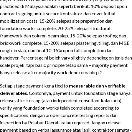
practiced di Malaysia adalah seperti berikut: 10% deposit upon
contract signing untuk secure kontraktor dan cover initial
mobilization costs, 15-20% selepas site preparation dan
foundation works complete, 20-25% selepas structural
framework dan column beam siap, 15-20% selepas roofing dan
brickwork complete, 15-20% selepas plastering, tiling, dan M&E
rough-in siap, dan final 10-15% upon full completion dan
handover. Percentage ni boleh vary slightly depending on jenis dan
scale projek, tapi basic principle tetap sama – majority payment
hanya release after majority work done.
rumahhq
+2
Setiap stage payment kena tied to
measurable dan verifiable
deliverables
. Contohnya, payment untuk foundation stage hanya
release after korang (atau independent consultant kalau ada)
verify yang foundation works telah completed according to
specifications, dengan proper concrete testing reports dan
inspection by Pejabat Daerah kalau required. Jangan release
payment based on verbal assurance atau janji kontraktor semata-