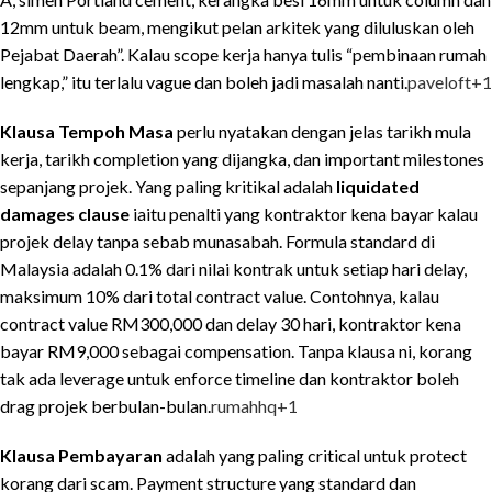
12mm untuk beam, mengikut pelan arkitek yang diluluskan oleh
Pejabat Daerah”. Kalau scope kerja hanya tulis “pembinaan rumah
lengkap,” itu terlalu vague dan boleh jadi masalah nanti.
paveloft
+1
Klausa Tempoh Masa
perlu nyatakan dengan jelas tarikh mula
kerja, tarikh completion yang dijangka, dan important milestones
sepanjang projek. Yang paling kritikal adalah
liquidated
damages clause
iaitu penalti yang kontraktor kena bayar kalau
projek delay tanpa sebab munasabah. Formula standard di
Malaysia adalah 0.1% dari nilai kontrak untuk setiap hari delay,
maksimum 10% dari total contract value. Contohnya, kalau
contract value RM300,000 dan delay 30 hari, kontraktor kena
bayar RM9,000 sebagai compensation. Tanpa klausa ni, korang
tak ada leverage untuk enforce timeline dan kontraktor boleh
drag projek berbulan-bulan.
rumahhq
+1
Klausa Pembayaran
adalah yang paling critical untuk protect
korang dari scam. Payment structure yang standard dan