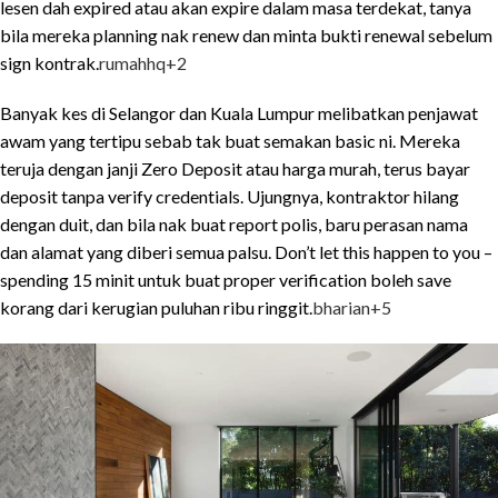
lesen dah expired atau akan expire dalam masa terdekat, tanya
bila mereka planning nak renew dan minta bukti renewal sebelum
sign kontrak.
rumahhq
+2
Banyak kes di Selangor dan Kuala Lumpur melibatkan penjawat
awam yang tertipu sebab tak buat semakan basic ni. Mereka
teruja dengan janji Zero Deposit atau harga murah, terus bayar
deposit tanpa verify credentials. Ujungnya, kontraktor hilang
dengan duit, dan bila nak buat report polis, baru perasan nama
dan alamat yang diberi semua palsu. Don’t let this happen to you –
spending 15 minit untuk buat proper verification boleh save
korang dari kerugian puluhan ribu ringgit.
bharian
+5