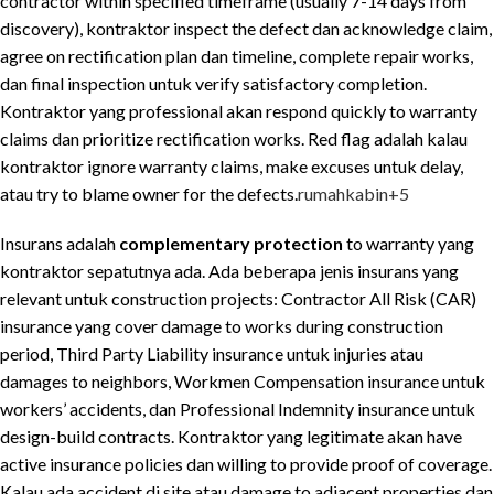
contractor within specified timeframe (usually 7-14 days from
discovery), kontraktor inspect the defect dan acknowledge claim,
agree on rectification plan dan timeline, complete repair works,
dan final inspection untuk verify satisfactory completion.
Kontraktor yang professional akan respond quickly to warranty
claims dan prioritize rectification works. Red flag adalah kalau
kontraktor ignore warranty claims, make excuses untuk delay,
atau try to blame owner for the defects.
rumahkabin
+5
Insurans adalah
complementary protection
to warranty yang
kontraktor sepatutnya ada. Ada beberapa jenis insurans yang
relevant untuk construction projects: Contractor All Risk (CAR)
insurance yang cover damage to works during construction
period, Third Party Liability insurance untuk injuries atau
damages to neighbors, Workmen Compensation insurance untuk
workers’ accidents, dan Professional Indemnity insurance untuk
design-build contracts. Kontraktor yang legitimate akan have
active insurance policies dan willing to provide proof of coverage.
Kalau ada accident di site atau damage to adjacent properties dan