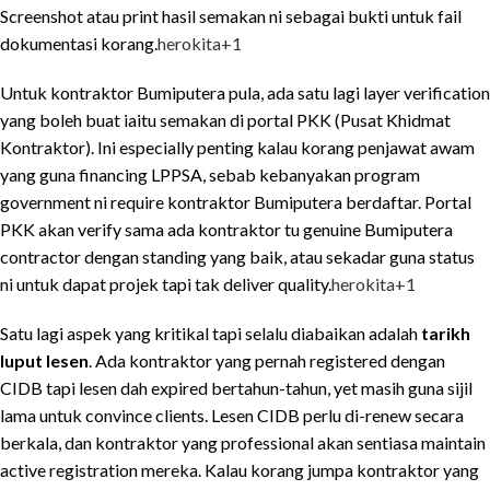
Screenshot atau print hasil semakan ni sebagai bukti untuk fail
dokumentasi korang.
herokita
+1
Untuk kontraktor Bumiputera pula, ada satu lagi layer verification
yang boleh buat iaitu semakan di portal PKK (Pusat Khidmat
Kontraktor). Ini especially penting kalau korang penjawat awam
yang guna financing LPPSA, sebab kebanyakan program
government ni require kontraktor Bumiputera berdaftar. Portal
PKK akan verify sama ada kontraktor tu genuine Bumiputera
contractor dengan standing yang baik, atau sekadar guna status
ni untuk dapat projek tapi tak deliver quality.
herokita
+1
Satu lagi aspek yang kritikal tapi selalu diabaikan adalah
tarikh
luput lesen
. Ada kontraktor yang pernah registered dengan
CIDB tapi lesen dah expired bertahun-tahun, yet masih guna sijil
lama untuk convince clients. Lesen CIDB perlu di-renew secara
berkala, dan kontraktor yang professional akan sentiasa maintain
active registration mereka. Kalau korang jumpa kontraktor yang