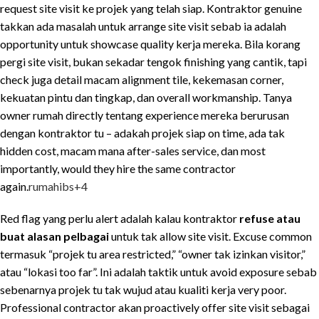
request site visit ke projek yang telah siap. Kontraktor genuine
takkan ada masalah untuk arrange site visit sebab ia adalah
opportunity untuk showcase quality kerja mereka. Bila korang
pergi site visit, bukan sekadar tengok finishing yang cantik, tapi
check juga detail macam alignment tile, kekemasan corner,
kekuatan pintu dan tingkap, dan overall workmanship. Tanya
owner rumah directly tentang experience mereka berurusan
dengan kontraktor tu – adakah projek siap on time, ada tak
hidden cost, macam mana after-sales service, dan most
importantly, would they hire the same contractor
again.
rumahibs
+4
Red flag yang perlu alert adalah kalau kontraktor
refuse atau
buat alasan pelbagai
untuk tak allow site visit. Excuse common
termasuk “projek tu area restricted,” “owner tak izinkan visitor,”
atau “lokasi too far”. Ini adalah taktik untuk avoid exposure sebab
sebenarnya projek tu tak wujud atau kualiti kerja very poor.
Professional contractor akan proactively offer site visit sebagai