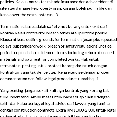
policies. Kalau kontraktor tak ada insurance dan ada accident di
site atau damage ke property jiran, korang boleh jadi liable dan
kena cover the costs.
ibsfocus
+3
Termination clause adalah
safety net
korang untuk exit dari
kontrak kalau kontraktor breach terms atau perform poorly.
Klausa ni kena outline grounds for termination (example: repeated
delays, substandard work, breach of safety regulations), notice
period required, dan settlement terms including return of unused
materials and payment for completed works. Hak untuk
terminate ni penting untuk protect korang dari stuck dengan
kontraktor yang tak deliver, tapi kena exercise dengan proper
documentation dan follow legal procedures.
rumahhq
+1
Yang penting, jangan sekali-kali sign kontrak yang korang tak
fully understand. Ambil masa untuk baca setiap clause dengan
teliti, dan kalau perlu, get legal advice dari lawyer yang familiar
dengan construction contracts. Extra RM1,000-2,000 untuk legal
review ni adalah investment yang worth it berbanding kena