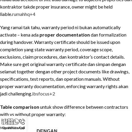
kontraktor takde proper insurance, owner might be held
liable.
rumahhq
+4
Yang ramai tak tahu, warranty period ni bukan automatically
activate – kena ada
proper documentation
dan formalization
during handover. Warranty certificate should be issued upon
completion yang state warranty period, coverage scope,
exclusions, claim procedures, dan kontraktor’s contact details.
Make sure get original warranty certificate dan simpan dengan
selamat together dengan other project documents like drawings,
specifications, test reports, dan operation manuals. Without
proper warranty documentation, enforcing warranty rights akan
jadi challenging.
ibsfocus
+2
Table comparison
untuk show difference between contractors
with vs without proper warranty:
Maps
Quotation
WhatsApp
Call
DENGAN