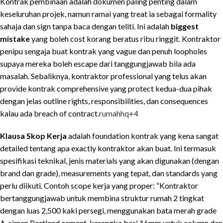
Kontrak pembinaan adalah dokumen paling penting dalam
keseluruhan projek, namun ramai yang treat ia sebagai formality
sahaja dan sign tanpa baca dengan teliti. Ini adalah
biggest
mistake
yang boleh cost korang beratus ribu ringgit. Kontraktor
penipu sengaja buat kontrak yang vague dan penuh loopholes
supaya mereka boleh escape dari tanggungjawab bila ada
masalah. Sebaliknya, kontraktor professional yang telus akan
provide kontrak comprehensive yang protect kedua-dua pihak
dengan jelas outline rights, responsibilities, dan consequences
kalau ada breach of contract.
rumahhq
+4
Klausa Skop Kerja
adalah foundation kontrak yang kena sangat
detailed tentang apa exactly kontraktor akan buat. Ini termasuk
spesifikasi teknikal, jenis materials yang akan digunakan (dengan
brand dan grade), measurements yang tepat, dan standards yang
perlu diikuti. Contoh scope kerja yang proper: “Kontraktor
bertanggungjawab untuk membina struktur rumah 2 tingkat
dengan luas 2,500 kaki persegi, menggunakan bata merah grade
A, simen Portland cement, kerangka besi 16mm untuk column dan