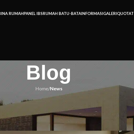
BINA RUMAH
PANEL IBS
RUMAH BATU-BATA
INFORMASI
GALERI
QUOTAT
Blog
Home
/
News
EWS
ng Tak Pernah Anda Tahu – Berani
bil Risiko?
h IBS
On 18/10/2025