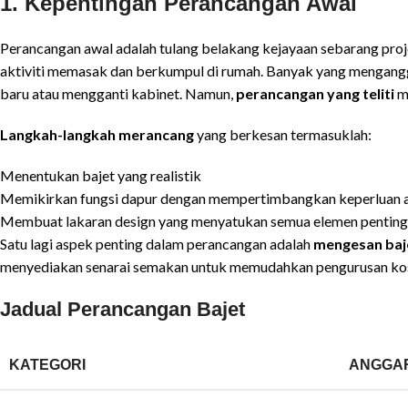
1. Kepentingan Perancangan Awal
Perancangan awal adalah tulang belakang kejayaan sebarang proj
aktiviti memasak dan berkumpul di rumah. Banyak yang mengangg
baru atau mengganti kabinet. Namun,
perancangan yang teliti
me
Langkah-langkah merancang
yang berkesan termasuklah:
Menentukan bajet yang realistik
Memikirkan fungsi dapur dengan mempertimbangkan keperluan ah
Membuat lakaran design yang menyatukan semua elemen penting
Satu lagi aspek penting dalam perancangan adalah
mengesan baje
menyediakan senarai semakan untuk memudahkan pengurusan kos, 
Jadual Perancangan Bajet
KATEGORI
ANGGAR