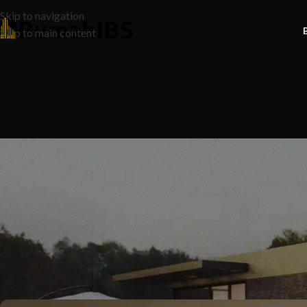
Skip to navigation
Skip to main content
N
10 Rahsia Kos Renovate Dapur ya
Ke Anda Am
Posted by
Ruma