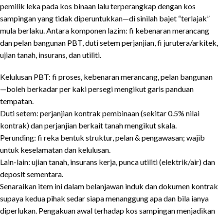
pemilik leka pada kos binaan lalu terperangkap dengan kos
sampingan yang tidak diperuntukkan—di sinilah bajet “terlajak”
mula berlaku. Antara komponen lazim: fi kebenaran merancang
dan pelan bangunan PBT, duti setem perjanjian, fi jurutera/arkitek,
ujian tanah, insurans, dan utiliti.
Kelulusan PBT: fi proses, kebenaran merancang, pelan bangunan
—boleh berkadar per kaki persegi mengikut garis panduan
tempatan.
Duti setem: perjanjian kontrak pembinaan (sekitar 0.5% nilai
kontrak) dan perjanjian berkait tanah mengikut skala.
Perunding: fi reka bentuk struktur, pelan & pengawasan; wajib
untuk keselamatan dan kelulusan.
Lain-lain: ujian tanah, insurans kerja, punca utiliti (elektrik/air) dan
deposit sementara.
Senaraikan item ini dalam belanjawan induk dan dokumen kontrak
supaya kedua pihak sedar siapa menanggung apa dan bila ianya
diperlukan. Pengakuan awal terhadap kos sampingan menjadikan