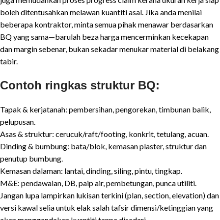
boleh ditentusahkan melawan kuantiti asal. Jika anda menilai
beberapa kontraktor, minta semua pihak menawar berdasarkan
BQ yang sama—barulah beza harga mencerminkan kecekapan
dan margin sebenar, bukan sekadar menukar material di belakang
tabir.
Contoh ringkas struktur BQ:
Tapak & kerjatanah: pembersihan, pengorekan, timbunan balik,
pelupusan.
Asas & struktur: cerucuk/raft/footing, konkrit, tetulang, acuan.
Dinding & bumbung: bata/blok, kemasan plaster, struktur dan
penutup bumbung.
Kemasan dalaman: lantai, dinding, siling, pintu, tingkap.
M&E: pendawaian, DB, paip air, pembetungan, punca utiliti.
Jangan lupa lampirkan lukisan terkini (plan, section, elevation) dan
versi kawal selia untuk elak salah tafsir dimensi/ketinggian yang
akan menggandakan kuantiti tanpa disedari.