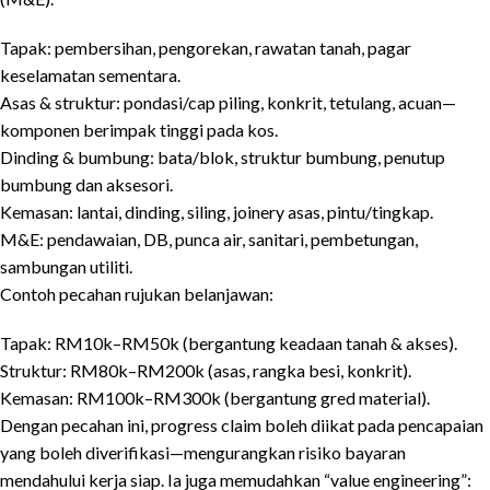
Tapak: pembersihan, pengorekan, rawatan tanah, pagar
keselamatan sementara.
Asas & struktur: pondasi/cap piling, konkrit, tetulang, acuan—
komponen berimpak tinggi pada kos.
Dinding & bumbung: bata/blok, struktur bumbung, penutup
bumbung dan aksesori.
Kemasan: lantai, dinding, siling, joinery asas, pintu/tingkap.
M&E: pendawaian, DB, punca air, sanitari, pembetungan,
sambungan utiliti.
Contoh pecahan rujukan belanjawan:
Tapak: RM10k–RM50k (bergantung keadaan tanah & akses).
Struktur: RM80k–RM200k (asas, rangka besi, konkrit).
Kemasan: RM100k–RM300k (bergantung gred material).
Dengan pecahan ini, progress claim boleh diikat pada pencapaian
yang boleh diverifikasi—mengurangkan risiko bayaran
mendahului kerja siap. Ia juga memudahkan “value engineering”: