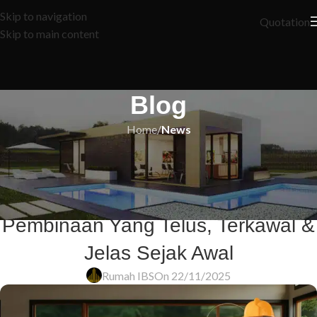
Skip to navigation
Quotation
Skip to main content
Blog
Home
/
News
NEWS
Harga Rumah Tak ‘Terlajak’: 8
Strategi Emas Untuk Dapatkan Kos
Pembinaan Yang Telus, Terkawal &
Jelas Sejak Awal
Rumah IBS
On 22/11/2025