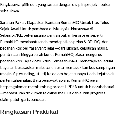
Ringkasnya, pilih duit yang sesuai dengan disiplin projek—bukan
sebaliknya.
Saranan Pakar: Dapatkan Bantuan RumahHQ Untuk Kos Telus
Sejak Awal Untuk pembaca di Malaysia, khususnya di
Selangor/KL, bekerjasama dengan pakar berproses seperti
RumahHQ membantu anda mendapatkan pelan & 3D, BQ, dan
pecahan kos per fasa yang jelas—dari lukisan, kelulusan majlis,
pembinaan, hingga serah kunci. RumahHQ biasa mengurus
pecahan kos Tapak-Struktur-Kemasan-M&E, menetapkan jadual
bayaran berasaskan milestone, serta memasukkan kos sampingan
(majlis, fi perunding, utiliti) ke dalam bajet supaya tiada kejutan di
pertengahan jalan. Bagi penjawat awam, RumahHQ juga
berpengalaman membimbing proses LPPSA untuk bina/ubah suai
—memastikan dokumen teknikal melulus dan aliran progress
claim patuh garis panduan.
Ringkasan Praktikal