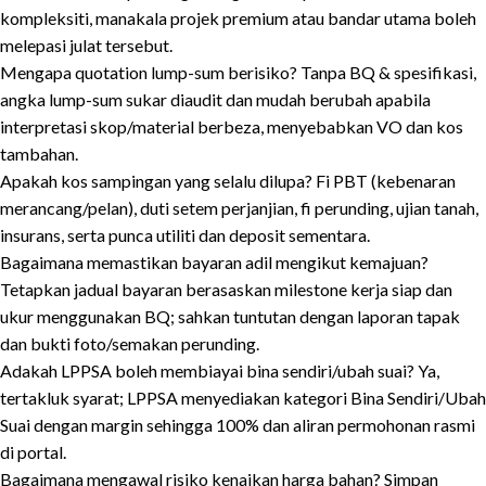
kompleksiti, manakala projek premium atau bandar utama boleh
melepasi julat tersebut.
Mengapa quotation lump-sum berisiko? Tanpa BQ & spesifikasi,
angka lump-sum sukar diaudit dan mudah berubah apabila
interpretasi skop/material berbeza, menyebabkan VO dan kos
tambahan.
Apakah kos sampingan yang selalu dilupa? Fi PBT (kebenaran
merancang/pelan), duti setem perjanjian, fi perunding, ujian tanah,
insurans, serta punca utiliti dan deposit sementara.
Bagaimana memastikan bayaran adil mengikut kemajuan?
Tetapkan jadual bayaran berasaskan milestone kerja siap dan
ukur menggunakan BQ; sahkan tuntutan dengan laporan tapak
dan bukti foto/semakan perunding.
Adakah LPPSA boleh membiayai bina sendiri/ubah suai? Ya,
tertakluk syarat; LPPSA menyediakan kategori Bina Sendiri/Ubah
Suai dengan margin sehingga 100% dan aliran permohonan rasmi
di portal.
Bagaimana mengawal risiko kenaikan harga bahan? Simpan