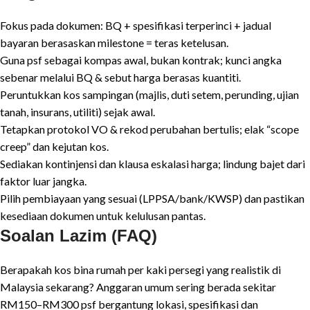
Fokus pada dokumen: BQ + spesifikasi terperinci + jadual
bayaran berasaskan milestone = teras ketelusan.
Guna psf sebagai kompas awal, bukan kontrak; kunci angka
sebenar melalui BQ & sebut harga berasas kuantiti.
Peruntukkan kos sampingan (majlis, duti setem, perunding, ujian
tanah, insurans, utiliti) sejak awal.
Tetapkan protokol VO & rekod perubahan bertulis; elak “scope
creep” dan kejutan kos.
Sediakan kontinjensi dan klausa eskalasi harga; lindung bajet dari
faktor luar jangka.
Pilih pembiayaan yang sesuai (LPPSA/bank/KWSP) dan pastikan
kesediaan dokumen untuk kelulusan pantas.
Soalan Lazim (FAQ)
Berapakah kos bina rumah per kaki persegi yang realistik di
Malaysia sekarang? Anggaran umum sering berada sekitar
RM150–RM300 psf bergantung lokasi, spesifikasi dan