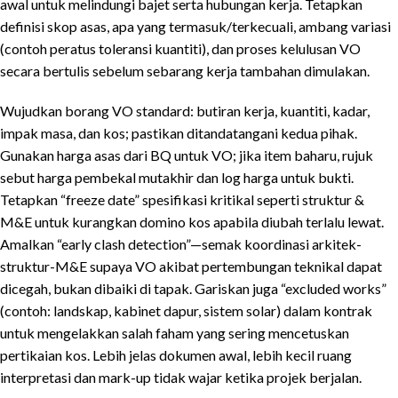
awal untuk melindungi bajet serta hubungan kerja. Tetapkan
definisi skop asas, apa yang termasuk/terkecuali, ambang variasi
(contoh peratus toleransi kuantiti), dan proses kelulusan VO
secara bertulis sebelum sebarang kerja tambahan dimulakan.
Wujudkan borang VO standard: butiran kerja, kuantiti, kadar,
impak masa, dan kos; pastikan ditandatangani kedua pihak.
Gunakan harga asas dari BQ untuk VO; jika item baharu, rujuk
sebut harga pembekal mutakhir dan log harga untuk bukti.
Tetapkan “freeze date” spesifikasi kritikal seperti struktur &
M&E untuk kurangkan domino kos apabila diubah terlalu lewat.
Amalkan “early clash detection”—semak koordinasi arkitek-
struktur-M&E supaya VO akibat pertembungan teknikal dapat
dicegah, bukan dibaiki di tapak. Gariskan juga “excluded works”
(contoh: landskap, kabinet dapur, sistem solar) dalam kontrak
untuk mengelakkan salah faham yang sering mencetuskan
pertikaian kos. Lebih jelas dokumen awal, lebih kecil ruang
interpretasi dan mark-up tidak wajar ketika projek berjalan.