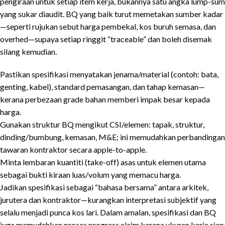
pengiraan untuk setiap item kerja, bukannya satu angka lump-sum
yang sukar diaudit. BQ yang baik turut memetakan sumber kadar
—seperti rujukan sebut harga pembekal, kos buruh semasa, dan
overhed—supaya setiap ringgit “traceable” dan boleh disemak
silang kemudian.
Pastikan spesifikasi menyatakan jenama/material (contoh: bata,
genting, kabel), standard pemasangan, dan tahap kemasan—
kerana perbezaan grade bahan memberi impak besar kepada
harga.
Gunakan struktur BQ mengikut CSI/elemen: tapak, struktur,
dinding/bumbung, kemasan, M&E; ini memudahkan perbandingan
tawaran kontraktor secara apple-to-apple.
Minta lembaran kuantiti (take-off) asas untuk elemen utama
sebagai bukti kiraan luas/volum yang memacu harga.
Jadikan spesifikasi sebagai “bahasa bersama” antara arkitek,
jurutera dan kontraktor—kurangkan interpretasi subjektif yang
selalu menjadi punca kos lari. Dalam amalan, spesifikasi dan BQ
juga memudahkan proses progress claim kerana ukuran kerja siap