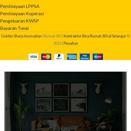
Pembiayaan LPPSA
Pembiayaan Koperasi
Pengeluaran KWSP
Bayaran Tunai
Golden Sharp Innovation
| Rumah IBS |
Kontraktor Bina Rumah IBS di Selangor
©
2025 |
Penafian
BERAPAKAH KOS BINA RUMAH SAYA?
Dapatkan quotation pembinaan rumah anda sekarang!
Klik Di Sini