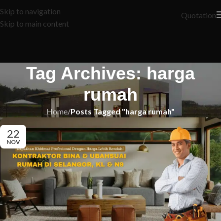
Skip to navigation
Quotation
Skip to main content
Tag Archives: harga
rumah
Home
/
Posts Tagged "harga rumah"
22
NOV