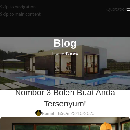
Skip to navigation
Quotation
Skip to main content
Blog
Home
/
News
NEWS
5 Rahsia Bayaran Bulanan LPPSA
yang Tak Ramai Orang Tahu –
Nombor 3 Boleh Buat Anda
Tersenyum!
Rumah IBS
On 23/10/2025