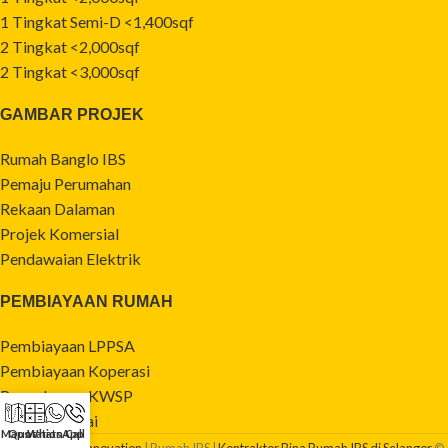
1 Tingkat Semi-D <1,400sqf
2 Tingkat <2,000sqf
2 Tingkat <3,000sqf
GAMBAR PROJEK
Rumah Banglo IBS
Pemaju Perumahan
Rekaan Dalaman
Projek Komersial
Pendawaian Elektrik
PEMBIAYAAN RUMAH
Pembiayaan LPPSA
Pembiayaan Koperasi
Pengeluaran KWSP
Bayaran Tunai
Maps
Quotation
WhatsApp
Call
Golden Sharp Innovation
| Rumah IBS |
Kontraktor Bina Rumah IBS di Selangor
©