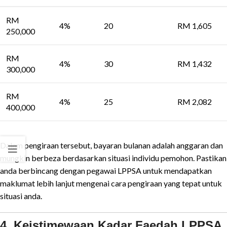
RM
4%
20
RM 1,605
250,000
RM
4%
30
RM 1,432
300,000
RM
4%
25
RM 2,082
400,000
Dalam pengiraan tersebut, bayaran bulanan adalah anggaran dan
mungkin berbeza berdasarkan situasi individu pemohon. Pastikan
anda berbincang dengan pegawai LPPSA untuk mendapatkan
maklumat lebih lanjut mengenai cara pengiraan yang tepat untuk
situasi anda.
4. Keistimewaan Kadar Faedah LPPSA