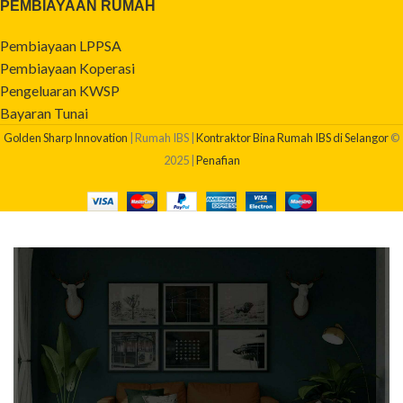
PEMBIAYAAN RUMAH
Pembiayaan LPPSA
Pembiayaan Koperasi
Pengeluaran KWSP
Bayaran Tunai
Golden Sharp Innovation
| Rumah IBS |
Kontraktor Bina Rumah IBS di Selangor
©
2025 |
Penafian
BERAPAKAH KOS BINA RUMAH SAYA?
Dapatkan quotation pembinaan rumah anda sekarang!