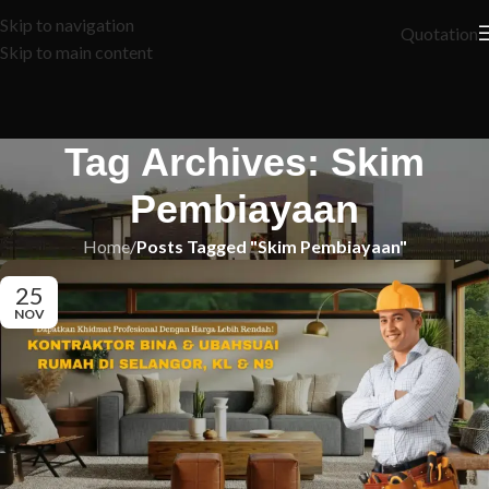
Skip to navigation
Quotation
Skip to main content
Tag Archives: Skim
Pembiayaan
Home
/
Posts Tagged "Skim Pembiayaan"
25
NOV