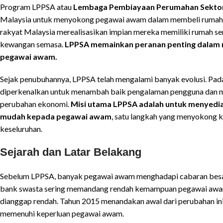
Program LPPSA atau
Lembaga Pembiayaan Perumahan Sekt
Malaysia untuk menyokong pegawai awam dalam membeli rumah. S
rakyat Malaysia merealisasikan impian mereka memiliki rumah sen
kewangan semasa.
LPPSA memainkan peranan penting dalam m
pegawai awam.
Sejak penubuhannya, LPPSA telah mengalami banyak evolusi. Pa
diperkenalkan untuk menambah baik pengalaman pengguna dan me
perubahan ekonomi.
Misi utama LPPSA adalah untuk menyedi
mudah kepada pegawai awam
, satu langkah yang menyokong 
keseluruhan.
Sejarah dan Latar Belakang
Sebelum LPPSA, banyak pegawai awam menghadapi cabaran besa
bank swasta sering memandang rendah kemampuan pegawai awam 
dianggap rendah. Tahun 2015 menandakan awal dari perubahan i
memenuhi keperluan pegawai awam.