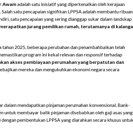
or Awam
adalah satu inisiatif yang diperkenalkan oleh kerajaan
alah satu pencapaian signifikan LPPSA adalah membantu ribuan
diri, satu pencapaian yang sering dianggap sukar dalam landskap
erapatkan jurang pemilikan rumah, terutamanya di kalang
da tahun 2025, beberapa perubahan dan penambahbaikan telah
mastikan program ini kekal relevan dan responsif terhadap
akan akses pembiayaan perumahan yang berpatutan dan
kebajikan mereka dan mengukuhkan ekonomi negara secara
r dalam mendapatkan pinjaman perumahan konvensional. Bank-
untuk membayar balik pinjaman disebabkan oleh gaji asas yang
ni dengan pembentukan LPPSA yang diarahkan secara khusus untu