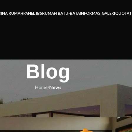
BINA RUMAH
PANEL IBS
RUMAH BATU-BATA
INFORMASI
GALERI
QUOTAT
Blog
Home
/
News
EWS
ng Miliki Rumah Idaman Anda!
h IBS
On 18/11/2025