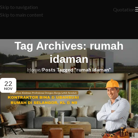
Skip to navigation
Quotation
Skip to main content
Tag Archives: rumah
idaman
Home
/
Posts Tagged "rumah idaman"
22
NOV