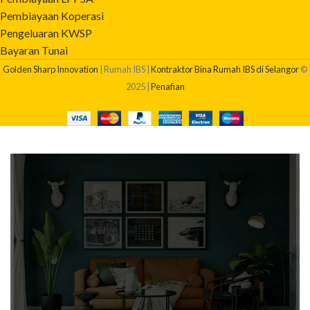
Pembiayaan Koperasi
Pengeluaran KWSP
Bayaran Tunai
Golden Sharp Innovation
| Rumah IBS |
Kontraktor Bina Rumah IBS di Selangor
©
2025 |
Penafian
BERAPAKAH KOS BINA RUMAH SAYA?
Dapatkan quotation pembinaan rumah anda sekarang!
Klik Di Sini