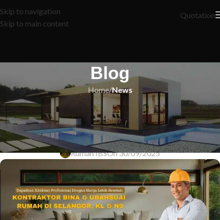
Skip to navigation
Quotation
Skip to main content
Blog
Home
/
News
NEWS
Bina Impian Anda: Bantuan Rumah
di Atas Tanah Sendiri
Rumah IBS
On 30/09/2025