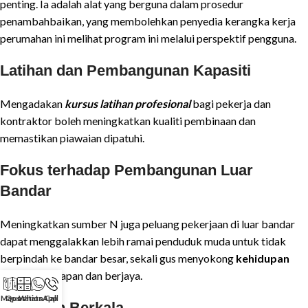
penting. Ia adalah alat yang berguna dalam prosedur
penambahbaikan, yang membolehkan penyedia kerangka kerja
perumahan ini melihat program ini melalui perspektif pengguna.
Latihan dan Pembangunan Kapasiti
Mengadakan
kursus latihan profesional
bagi pekerja dan
kontraktor boleh meningkatkan kualiti pembinaan dan
memastikan piawaian dipatuhi.
Fokus terhadap Pembangunan Luar
Bandar
Meningkatkan sumber N juga peluang pekerjaan di luar bandar
dapat menggalakkan lebih ramai penduduk muda untuk tidak
berpindah ke bandar besar, sekali gus menyokong
kehidupan
desa
yang mapan dan berjaya.
Maps
Quotation
WhatsApp
Call
Penilaian Berkala