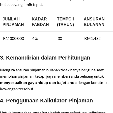
bulanan yang lebih tepat.
JUMLAH
KADAR
TEMPOH
ANSURAN
PINJAMAN
FAEDAH
(TAHUN)
BULANAN
RM300,000
4%
30
RM1,432
3.
Kemandirian dalam Perhitungan
Mengira ansuran pinjaman bulanan tidak hanya berguna saat
memohon pinjaman, tetapi juga memberi anda peluang untuk
menyesuaikan gaya hidup dan bajet anda
dengan komitmen
kewangan tersebut.
4.
Penggunaan Kalkulator Pinjaman
Untuk kemudahan, anda juga boleh memanfaatkan kalkulator