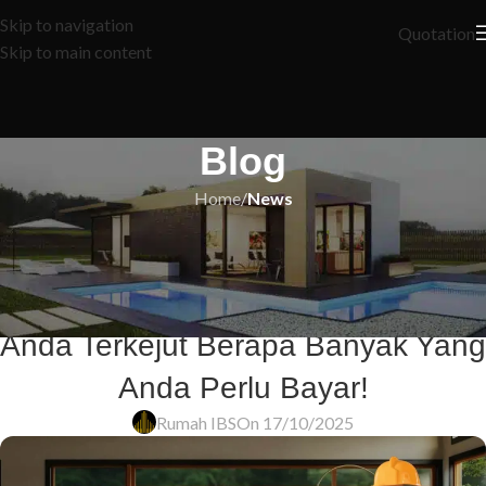
Skip to navigation
Quotation
Skip to main content
Blog
Home
/
News
NEWS
7 Langkah Mudah Kira Pinjaman
Rumah yang Ramai Tak Tahu –
Anda Terkejut Berapa Banyak Yang
Anda Perlu Bayar!
Rumah IBS
On 17/10/2025