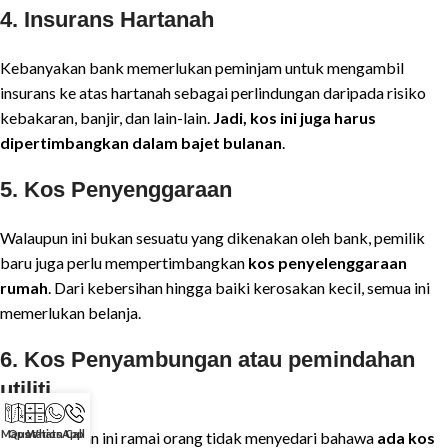
4.
Insurans Hartanah
Kebanyakan bank memerlukan peminjam untuk mengambil
insurans ke atas hartanah sebagai perlindungan daripada risiko
kebakaran, banjir, dan lain-lain.
Jadi, kos ini juga harus
dipertimbangkan dalam bajet bulanan
.
5.
Kos Penyenggaraan
Walaupun ini bukan sesuatu yang dikenakan oleh bank, pemilik
baru juga perlu mempertimbangkan
kos penyelenggaraan
rumah
. Dari kebersihan hingga baiki kerosakan kecil, semua ini
memerlukan belanja.
6.
Kos Penyambungan atau pemindahan
utiliti
Maps
Quotation
WhatsApp
Call
Kebelakangan ini ramai orang tidak menyedari bahawa
ada kos