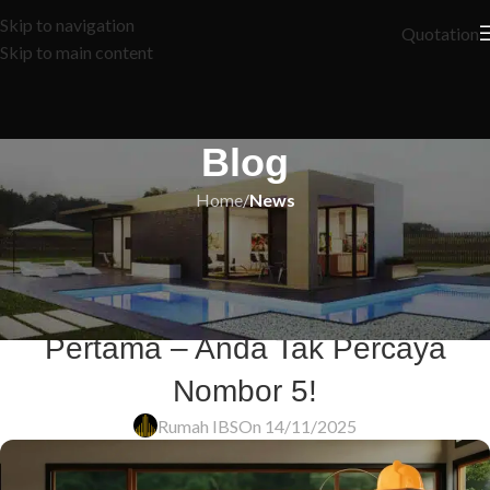
Skip to navigation
Quotation
Skip to main content
Blog
Home
/
News
NEWS
7 Rahsia Penuh untuk
Mendapatkan Pinjaman Rumah
Pertama – Anda Tak Percaya
Nombor 5!
Rumah IBS
On 14/11/2025