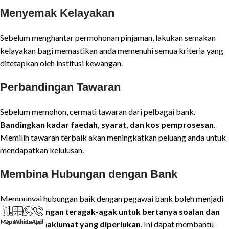
Menyemak Kelayakan
Sebelum menghantar permohonan pinjaman, lakukan semakan
kelayakan bagi memastikan anda memenuhi semua kriteria yang
ditetapkan oleh institusi kewangan.
Perbandingan Tawaran
Sebelum memohon, cermati tawaran dari pelbagai bank.
Bandingkan kadar faedah, syarat, dan kos pemprosesan
.
Memilih tawaran terbaik akan meningkatkan peluang anda untuk
mendapatkan kelulusan.
Membina Hubungan dengan Bank
Mempunyai hubungan baik dengan pegawai bank boleh menjadi
kelebihan.
Jangan teragak-agak untuk bertanya soalan dan
Maps
Quotation
WhatsApp
Call
berkongsi maklumat yang diperlukan
. Ini dapat membantu