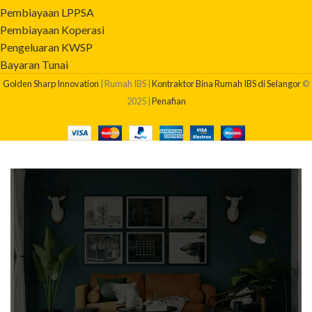
Pembiayaan LPPSA
Pembiayaan Koperasi
Pengeluaran KWSP
Bayaran Tunai
Golden Sharp Innovation
| Rumah IBS |
Kontraktor Bina Rumah IBS di Selangor
©
2025 |
Penafian
BERAPAKAH KOS BINA RUMAH SAYA?
Dapatkan quotation pembinaan rumah anda sekarang!
Klik Di Sini