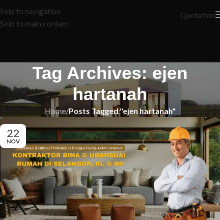
Skip to navigation
Quotation
Skip to main content
Tag Archives: ejen
hartanah
Home
/
Posts Tagged "ejen hartanah"
22
NOV