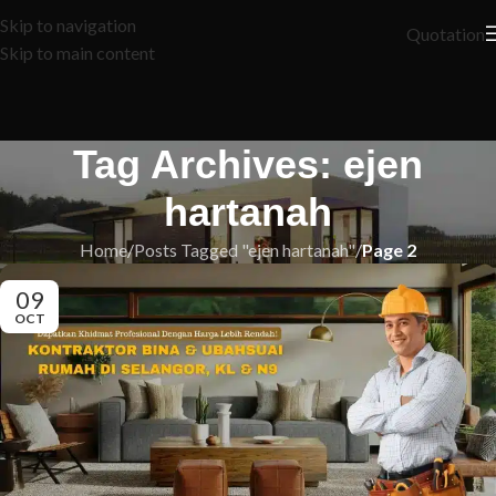
Skip to navigation
Quotation
Skip to main content
Tag Archives: ejen
hartanah
Home
/
Posts Tagged "ejen hartanah"
/
Page 2
09
OCT