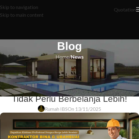
Skip to navigation
Quotation
Skip to main content
Blog
Home
/
News
NEWS
7 Rahsia Renovasi Rumah Murah
yang Membongkar Mengapa Anda
Tidak Perlu Berbelanja Lebih!
Rumah IBS
On 13/11/2025