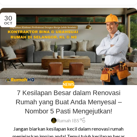
30
OCT
NEWS
7 Kesilapan Besar dalam Renovasi
Rumah yang Buat Anda Menyesal –
Nombor 5 Pasti Mengejutkan!
Rumah IBS
Jangan biarkan kesilapan kecil dalam renovasi rumah
menjejaskan impian anda! Temui tujuh kesilapan besar