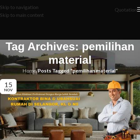
Skip to navigation
Quotation
Skip to main content
Tag Archives: pemilihan
material
Home
/
Posts Tagged "pemilihan material"
15
NOV