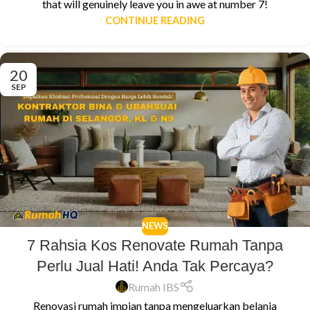
that will genuinely leave you in awe at number 7!
CONTINUE READING
20
SEP
NEWS
7 Rahsia Kos Renovate Rumah Tanpa
Perlu Jual Hati! Anda Tak Percaya?
Rumah IBS
Renovasi rumah impian tanpa mengeluarkan belanja