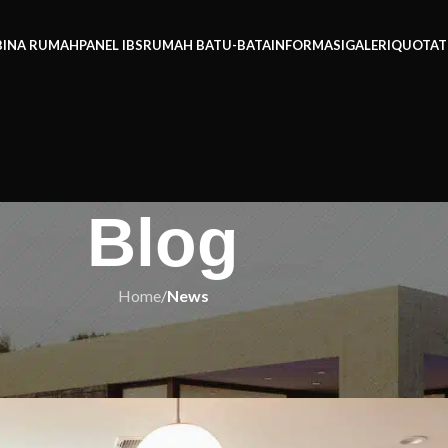
BINA RUMAH
PANEL IBS
RUMAH BATU-BATA
INFORMASI
GALERI
QUOTAT
Blog
Home
/
News
OVASI RUMAH
pan Pembinaan Dapur Impian Anda
h IBS
On 28/05/2024