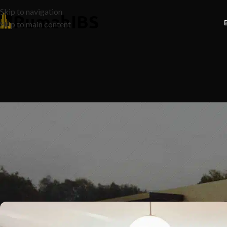
Skip to navigation
Skip to main content
NEWS
,
REN
8 Langkah Penting untuk Persia
Posted by
Ruma