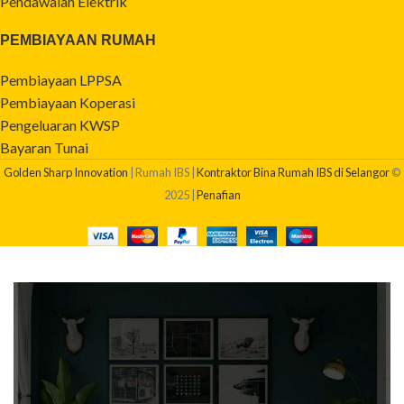
Pendawaian Elektrik
PEMBIAYAAN RUMAH
Pembiayaan LPPSA
Pembiayaan Koperasi
Pengeluaran KWSP
Bayaran Tunai
Golden Sharp Innovation
| Rumah IBS |
Kontraktor Bina Rumah IBS di Selangor
©
2025 |
Penafian
BERAPAKAH KOS BINA RUMAH SAYA?
Dapatkan quotation pembinaan rumah anda sekarang!