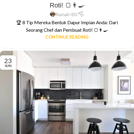
Roti! 🍞👨‍🍳
Rumah IBS
🏆 8 Tip Mereka Bentuk Dapur Impian Anda: Dari
Seorang Chef dan Pembuat Roti! 🍞👨‍🍳
CONTINUE READING
23
JUN