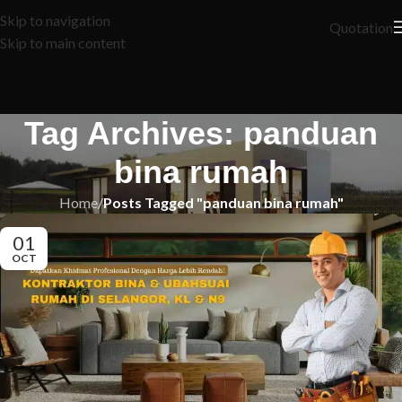
Skip to navigation
Quotation
Skip to main content
Tag Archives: panduan
bina rumah
Home
/
Posts Tagged "panduan bina rumah"
01
OCT