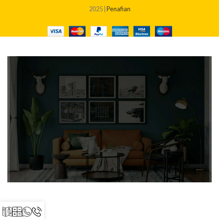
2025 |
Penafian
BERAPAKAH KOS BINA RUMAH SAYA?
Dapatkan quotation pembinaan rumah anda sekarang!
Klik Di Sini