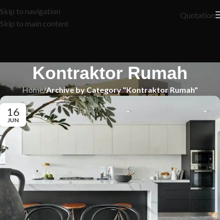
Skip to navigation
Quotation
Skip to main content
Kontraktor Rumah
Home
/
Archive by Category "Kontraktor Rumah"
16
JUN