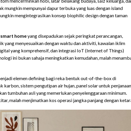
ustom mencerminkan hobi, latar belakang budaya, saiz keluarga, da
sak mungkin mempunyai dapur terbuka yang luas dengan island
 mungkin mengintegrasikan konsep biophilic design dengan taman
i smart home
yang disepadukan sejak peringkat perancangan,
 yang menyesuaikan dengan waktu dan aktiviti, kawalan iklim
al yang komprehensif, dan integrasi IoT (Internet of Things)
knologi ini bukan sahaja meningkatkan kemudahan, malah menamb
enjadi elemen defining bagi reka bentuk out-of-the-box di
karbon, sistem pengutipan air hujan, panel solar untuk penjanaa
akan tumbuhan asli yang memerlukan penyelenggaraan minimum.
ar, malah menjimatkan kos operasi jangka panjang dengan ketar