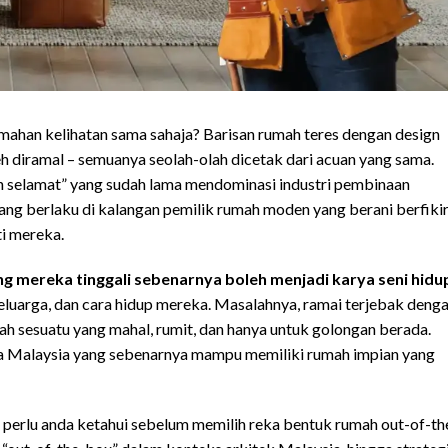
ahan kelihatan sama sahaja? Barisan rumah teres dengan design
eh diramal – semuanya seolah-olah dicetak dari acuan yang sama.
ain selamat” yang sudah lama mendominasi industri pembinaan
ang berlaku di kalangan pemilik rumah moden yang berani berfiki
ti mereka.
g mereka tinggali sebenarnya boleh menjadi karya seni hidu
keluarga, dan cara hidup mereka. Masalahnya, ramai terjebak deng
h sesuatu yang mahal, rumit, dan hanya untuk golongan berada.
arga Malaysia yang sebenarnya mampu memiliki rumah impian yang
perlu anda ketahui sebelum memilih reka bentuk rumah out-of-th