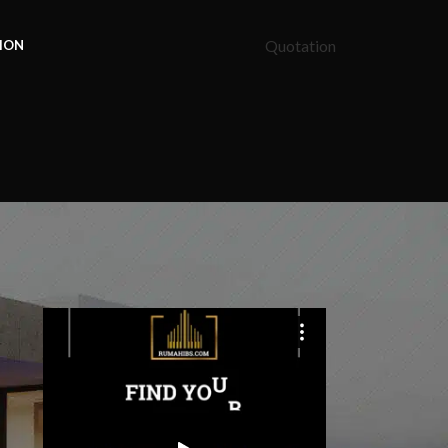
Quotation
ION
x
r