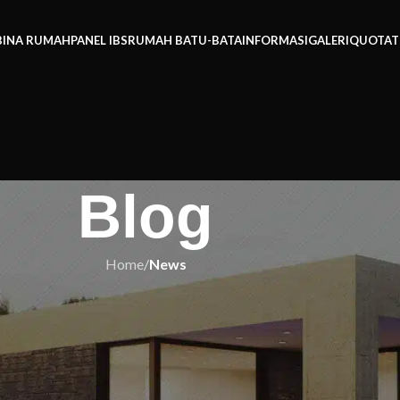
BINA RUMAH
PANEL IBS
RUMAH BATU-BATA
INFORMASI
GALERI
QUOTAT
Blog
Home
/
News
EWS
e – 7 Reka Bentuk Out-of-the-Bo
di Buah Mulut Jiran (Panduan Paka
25)