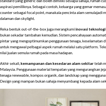
standard yang generic dan boleh dimiliki sesiapa sahaja, rumah c
aspirasi pemiliknya. Sebagai contoh, keluarga yang gemar mema
counter sebagai focal point, manakala pencinta alam semulajadi
dalaman dan skylight.
Reka bentuk out-of-the-box juga merangkumi
inovasi teknolog
bukan sekadar tambahan kemudian. Sistem pencahayaan automatik
pintar yang mengoptimumkan penggunaan tenaga, keselamatan digit
untuk mengawal pelbagai aspek rumah melalui satu platform. Te
nilai jualan semula rumah pada masa hadapan.
Akhir sekali,
kemampanan dan kesedaran alam sekitar
telah m
Malaysia. Penggunaan material tempatan yang mengurangkan jejak 
tenaga renewable, kompos organik, dan landskap yang menggun
Design yang mampan bukan sahaja menyumbang kepada alam sekit