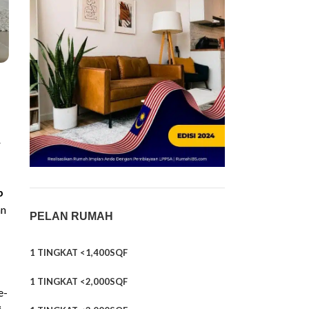
r
p
an
PELAN RUMAH
1 TINGKAT <1,400SQF
1 TINGKAT <2,000SQF
e-