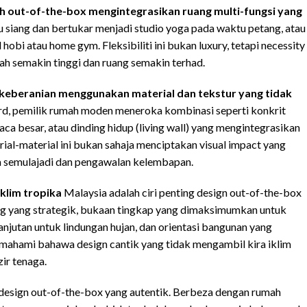
 out-of-the-box mengintegrasikan ruang multi-fungsi yang
u siang dan bertukar menjadi studio yoga pada waktu petang, atau
obi atau home gym. Fleksibiliti ini bukan luxury, tetapi necessity
h semakin tinggi dan ruang semakin terhad.
keberanian menggunakan material dan tekstur yang tidak
dard, pemilik rumah moden meneroka kombinasi seperti konkrit
a besar, atau dinding hidup (living wall) yang mengintegrasikan
ial-material ini bukan sahaja menciptakan visual impact yang
 semulajadi dan pengawalan kelembapan.
klim tropika
Malaysia adalah ciri penting design out-of-the-box
ang yang strategik, bukaan tingkap yang dimaksimumkan untuk
jutan untuk lindungan hujan, dan orientasi bangunan yang
ahami bahawa design cantik yang tidak mengambil kira iklim
ir tenaga.
design out-of-the-box yang autentik. Berbeza dengan rumah