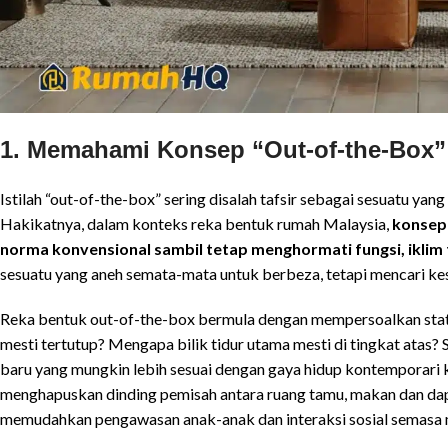
1. Memahami Konsep “Out-of-the-Box”
Istilah “out-of-the-box” sering disalah tafsir sebagai sesuatu yang
Hakikatnya, dalam konteks reka bentuk rumah Malaysia,
konsep 
norma konvensional sambil tetap menghormati fungsi, iklim
sesuatu yang aneh semata-mata untuk berbeza, tetapi mencari kes
Reka bentuk out-of-the-box bermula dengan mempersoalkan sta
mesti tertutup? Mengapa bilik tidur utama mesti di tingkat ata
baru yang mungkin lebih sesuai dengan gaya hidup kontemporari k
menghapuskan dinding pemisah antara ruang tamu, makan dan dapur
memudahkan pengawasan anak-anak dan interaksi sosial semasa