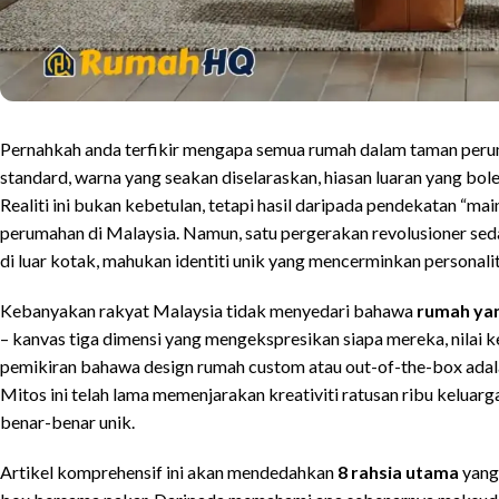
Pernahkah anda terfikir mengapa semua rumah dalam taman perum
standard, warna yang seakan diselaraskan, hiasan luaran yang bol
Realiti ini bukan kebetulan, tetapi hasil daripada pendekatan “m
perumahan di Malaysia. Namun, satu pergerakan revolusioner sed
di luar kotak, mahukan identiti unik yang mencerminkan personali
Kebanyakan rakyat Malaysia tidak menyedari bahawa
rumah yan
– kanvas tiga dimensi yang mengekspresikan siapa mereka, nilai 
pemikiran bahawa design rumah custom atau out-of-the-box adala
Mitos ini telah lama memenjarakan kreativiti ratusan ribu kelu
benar-benar unik.
Artikel komprehensif ini akan mendedahkan
8 rahsia utama
yang 