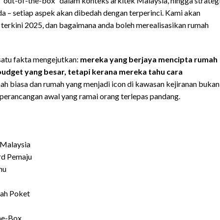
ut-of-the-box” dalam konteks arkitek Malaysia, hingga strateg
 – setiap aspek akan dibedah dengan terperinci. Kami akan
terkini 2025, dan bagaimana anda boleh merealisasikan rumah
satu fakta mengejutkan:
mereka yang berjaya mencipta rumah
dget yang besar, tetapi kerana mereka tahu cara
mah biasa dan rumah yang menjadi icon di kawasan kejiranan bukan
t perancangan awal yang ramai orang terlepas pandang.
Malaysia
rd Pemaju
hu
cah Poket
he-Box