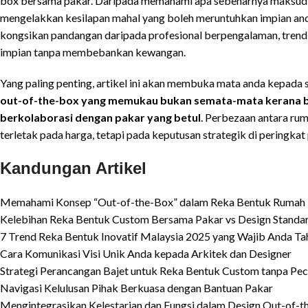
box bersama pakar. Daripada memahami apa sebenarnya maksud “o
mengelakkan kesilapan mahal yang boleh meruntuhkan impian anda
kongsikan pandangan daripada profesional berpengalaman, trend 
impian tanpa membebankan kewangan.
Yang paling penting, artikel ini akan membuka mata anda kepada 
out-of-the-box yang memukau bukan semata-mata kerana bu
berkolaborasi dengan pakar yang betul
. Perbezaan antara ru
terletak pada harga, tetapi pada keputusan strategik di peringka
Kandungan Artikel
Memahami Konsep “Out-of-the-Box” dalam Reka Bentuk Rumah 
Kelebihan Reka Bentuk Custom Bersama Pakar vs Design Standa
7 Trend Reka Bentuk Inovatif Malaysia 2025 yang Wajib Anda Ta
Cara Komunikasi Visi Unik Anda kepada Arkitek dan Designer
Strategi Perancangan Bajet untuk Reka Bentuk Custom tanpa Pe
Navigasi Kelulusan Pihak Berkuasa dengan Bantuan Pakar
Mengintegrasikan Kelestarian dan Fungsi dalam Design Out-of-t