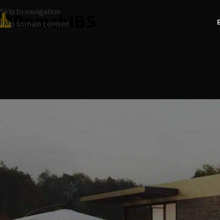
Skip to navigation
Skip to main content
N
KANTOI! Ramai Bina Rumah Sama J
yang Bikin Rumah Anda Viral & Ja
20