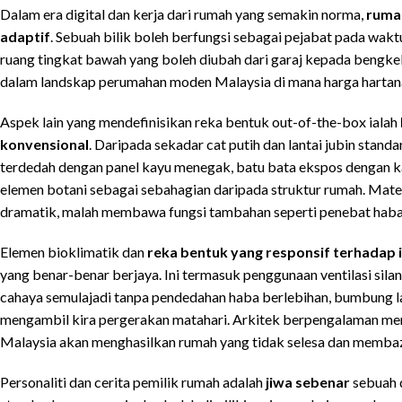
Dalam era digital dan kerja dari rumah yang semakin norma,
rumah
adaptif
. Sebuah bilik boleh berfungsi sebagai pejabat pada wakt
ruang tingkat bawah yang boleh diubah dari garaj kepada bengkel h
dalam landskap perumahan moden Malaysia di mana harga hartana
Aspek lain yang mendefinisikan reka bentuk out-of-the-box ialah
konvensional
. Daripada sekadar cat putih dan lantai jubin stan
terdedah dengan panel kayu menegak, batu bata ekspos dengan kac
elemen botani sebagai sebahagian daripada struktur rumah. Mater
dramatik, malah membawa fungsi tambahan seperti penebat haba
Elemen bioklimatik dan
reka bentuk yang responsif terhadap i
yang benar-benar berjaya. Ini termasuk penggunaan ventilasi sil
cahaya semulajadi tanpa pendedahan haba berlebihan, bumbung lan
mengambil kira pergerakan matahari. Arkitek berpengalaman mem
Malaysia akan menghasilkan rumah yang tidak selesa dan membaz
Personaliti dan cerita pemilik rumah adalah
jiwa sebenar
sebuah 