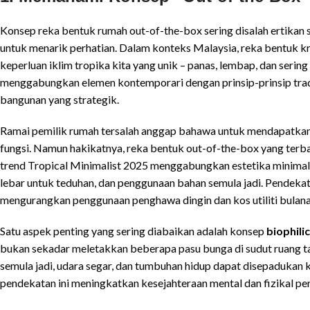
Konsep reka bentuk rumah out-of-the-box sering disalah ertikan 
untuk menarik perhatian. Dalam konteks Malaysia, reka bentuk k
keperluan iklim tropika kita yang unik – panas, lembap, dan sering
menggabungkan elemen kontemporari dengan prinsip-prinsip tradi
bangunan yang strategik.
Ramai pemilik rumah tersalah anggap bahawa untuk mendapatkan
fungsi. Namun hakikatnya, reka bentuk out-of-the-box yang terba
trend Tropical Minimalist 2025 menggabungkan estetika minimali
lebar untuk teduhan, dan penggunaan bahan semula jadi. Pendekatan
mengurangkan penggunaan penghawa dingin dan kos utiliti bulana
Satu aspek penting yang sering diabaikan adalah konsep
biophili
bukan sekadar meletakkan beberapa pasu bunga di sudut ruang t
semula jadi, udara segar, dan tumbuhan hidup dapat disepadukan
pendekatan ini meningkatkan kesejahteraan mental dan fizikal p