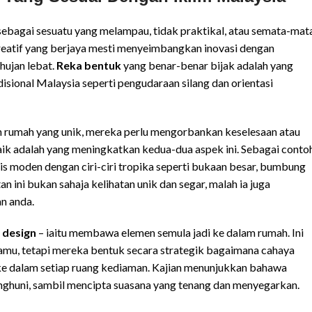
sebagai sesuatu yang melampau, tidak praktikal, atau semata-mat
reatif yang berjaya mesti menyeimbangkan inovasi dengan
 hujan lebat.
Reka bentuk
yang benar-benar bijak adalah yang
sional Malaysia seperti pengudaraan silang dan orientasi
 rumah yang unik, mereka perlu mengorbankan keselesaan atau
ik adalah yang meningkatkan kedua-dua aspek ini. Sebagai contoh
s moden dengan ciri-ciri tropika seperti bukaan besar, bumbung
 ini bukan sahaja kelihatan unik dan segar, malah ia juga
n anda.
c design
– iaitu membawa elemen semula jadi ke dalam rumah. Ini
amu, tetapi mereka bentuk secara strategik bagaimana cahaya
 ke dalam setiap ruang kediaman. Kajian menunjukkan bahawa
enghuni, sambil mencipta suasana yang tenang dan menyegarkan.