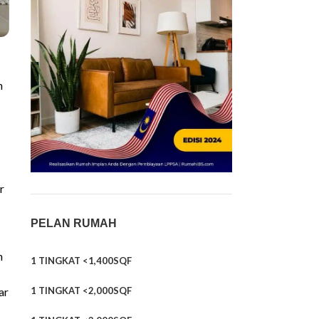
n
r
PELAN RUMAH
n
1 TINGKAT <1,400SQF
ar
1 TINGKAT <2,000SQF