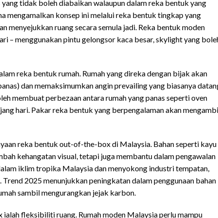
as yang tidak boleh diabaikan walaupun dalam reka bentuk yang
ama mengamalkan konsep ini melalui reka bentuk tingkap yang
an menyejukkan ruang secara semula jadi. Reka bentuk moden
ari – menggunakan pintu gelongsor kaca besar, skylight yang bole
 dalam reka bentuk rumah. Rumah yang direka dengan bijak akan
anas) dan memaksimumkan angin prevailing yang biasanya datan
a boleh membuat perbezaan antara rumah yang panas seperti oven
anjang hari. Pakar reka bentuk yang berpengalaman akan mengambi
yaan reka bentuk out-of-the-box di Malaysia. Bahan seperti kayu
ambah kehangatan visual, tetapi juga membantu dalam pengawalan
dalam iklim tropika Malaysia dan menyokong industri tempatan,
b. Trend 2025 menunjukkan peningkatan dalam penggunaan bahan
umah sambil mengurangkan jejak karbon.
 ialah fleksibiliti ruang. Rumah moden Malaysia perlu mampu