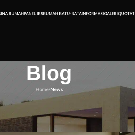
BINA RUMAH
PANEL IBS
RUMAH BATU-BATA
INFORMASI
GALERI
QUOTAT
Blog
Home
/
News
EWS
 Bentuk Rumah Out-of-the-Box Yang
 – Panduan Pakar 2025!
h IBS
On 20/11/2025