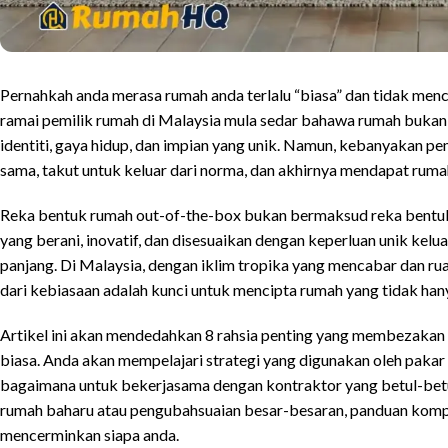
Pernahkah anda merasa rumah anda terlalu “biasa” dan tidak men
ramai pemilik rumah di Malaysia mula sedar bahawa rumah bukan 
identiti, gaya hidup, dan impian yang unik. Namun, kebanyakan p
sama, takut untuk keluar dari norma, dan akhirnya mendapat rumah
Reka bentuk rumah out-of-the-box bukan bermaksud reka bentuk y
yang berani, inovatif, dan disesuaikan dengan keperluan unik kelu
panjang. Di Malaysia, dengan iklim tropika yang mencabar dan ru
dari kebiasaan adalah kunci untuk mencipta rumah yang tidak hanya
Artikel ini akan mendedahkan 8 rahsia penting yang membezakan
biasa. Anda akan mempelajari strategi yang digunakan oleh pakar
bagaimana untuk bekerjasama dengan kontraktor yang betul-bet
rumah baharu atau pengubahsuaian besar-besaran, panduan komp
mencerminkan siapa anda.