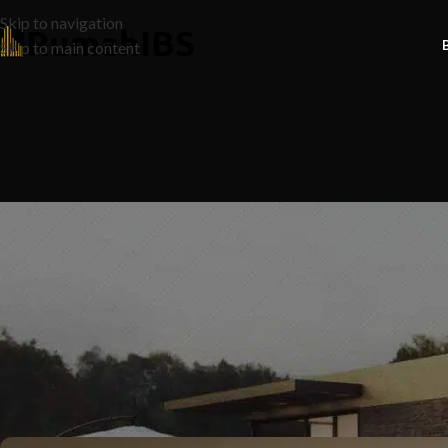
Skip to navigation
Skip to main content
N
Bebas Dari Rutin: 8 Rahsia Reka
Bikin Jiran Terpegun
Posted by
Ruma