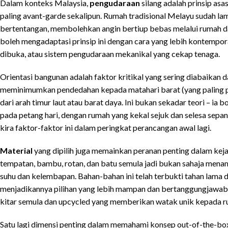
Dalam konteks Malaysia,
pengudaraan
silang adalah prinsip as
paling avant-garde sekalipun. Rumah tradisional Melayu sudah l
bertentangan, membolehkan angin bertiup bebas melalui rumah d
boleh mengadaptasi prinsip ini dengan cara yang lebih kontempor
dibuka, atau sistem pengudaraan mekanikal yang cekap tenaga.
Orientasi bangunan adalah faktor kritikal yang sering diabaikan
meminimumkan pendedahan kepada matahari barat (yang paling p
dari arah timur laut atau barat daya. Ini bukan sekadar teori – i
pada petang hari, dengan rumah yang kekal sejuk dan selesa sep
kira faktor-faktor ini dalam peringkat perancangan awal lagi.
Material
yang dipilih juga memainkan peranan penting dalam keja
tempatan, bambu, rotan, dan batu semula jadi bukan sahaja men
suhu dan kelembapan. Bahan-bahan ini telah terbukti tahan lama 
menjadikannya pilihan yang lebih mampan dan bertanggungjawa
kitar semula dan upcycled yang memberikan watak unik kepada r
Satu lagi dimensi penting dalam memahami konsep out-of-the-box