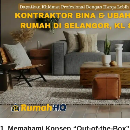
1. Memahami Konsep “Out-of-the-Box” 