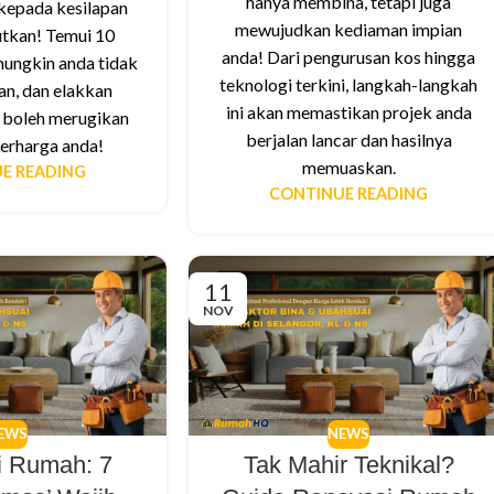
hanya membina, tetapi juga
kepada kesilapan
mewujudkan kediaman impian
tkan! Temui 10
anda! Dari pengurusan kos hingga
mungkin anda tidak
teknologi terkini, langkah-langkah
an, dan elakkan
ini akan memastikan projek anda
 boleh merugikan
berjalan lancar dan hasilnya
erharga anda!
memuaskan.
E READING
CONTINUE READING
11
NOV
EWS
NEWS
i Rumah: 7
Tak Mahir Teknikal?