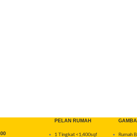
PELAN RUMAH
GAMBA
300
1 Tingkat <1,400sqf
Rumah B