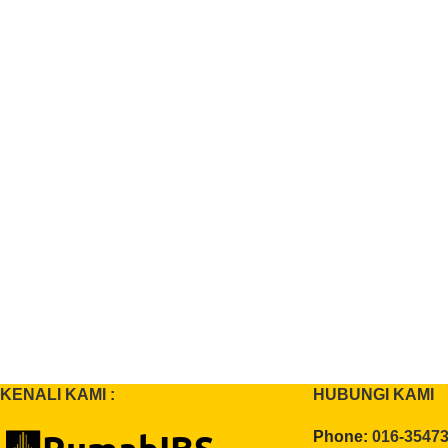
KENALI KAMI :
HUBUNGI KAMI
Phone:
016-3547