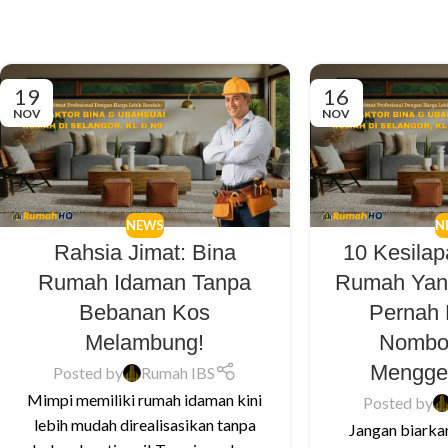
19
16
NOV
NOV
NEWS
N
Rahsia Jimat: Bina
10 Kesila
Rumah Idaman Tanpa
Rumah Yan
Bebanan Kos
Pernah 
Melambung!
Nombor
Mengge
Posted by
Rumah IBS
Mimpi memiliki rumah idaman kini
Posted by
lebih mudah direalisasikan tanpa
Jangan biarka