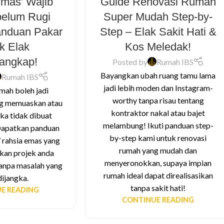
Emas’ Wajib
Guide Renovasi Rumah
belum Rugi
Super Mudah Step-by-
anduan Pakar
Step – Elak Sakit Hati &
k Elak
Kos Meledak!
rangkap!
Posted by
Rumah IBS
Bayangkan ubah ruang tamu lama
Rumah IBS
jadi lebih moden dan Instagram-
mah boleh jadi
worthy tanpa risau tentang
g memuaskan atau
kontraktor nakal atau bajet
ika tidak dibuat
melambung! Ikuti panduan step-
Dapatkan panduan
by-step kami untuk renovasi
 rahsia emas yang
rumah yang mudah dan
kan projek anda
menyeronokkan, supaya impian
tanpa masalah yang
rumah ideal dapat direalisasikan
dijangka.
tanpa sakit hati!
E READING
CONTINUE READING