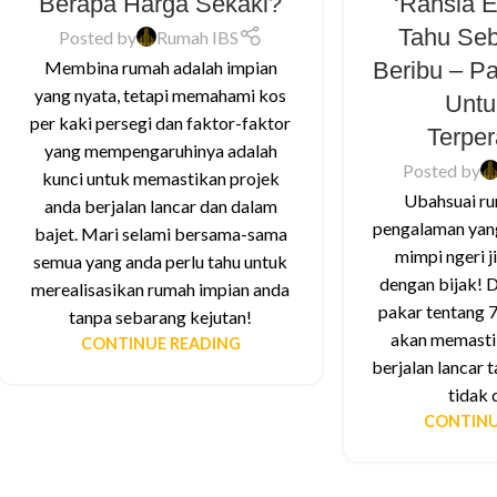
Berapa Harga Sekaki?
‘Rahsia 
Tahu Se
Posted by
Rumah IBS
Beribu – P
Membina rumah adalah impian
yang nyata, tetapi memahami kos
Untu
per kaki persegi dan faktor-faktor
Terpe
yang mempengaruhinya adalah
Posted by
kunci untuk memastikan projek
Ubahsuai ru
anda berjalan lancar dan dalam
pengalaman yan
bajet. Mari selami bersama-sama
mimpi ngeri j
semua yang anda perlu tahu untuk
dengan bijak! 
merealisasikan rumah impian anda
pakar tentang 7
tanpa sebarang kejutan!
akan memasti
CONTINUE READING
berjalan lancar 
tidak 
CONTINU