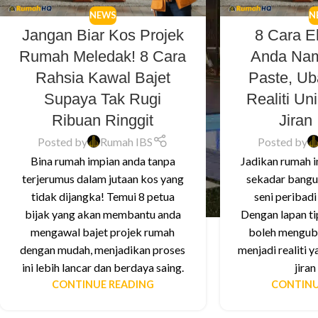
NEWS
N
Jangan Biar Kos Projek
8 Cara 
Rumah Meledak! 8 Cara
Anda Na
Rahsia Kawal Bajet
Paste, Ub
Supaya Tak Rugi
Realiti Un
Ribuan Ringgit
Jiran 
Posted by
Rumah IBS
Posted by
Bina rumah impian anda tanpa
Jadikan rumah 
terjerumus dalam jutaan kos yang
sekadar bangun
tidak dijangka! Temui 8 petua
seni peribad
bijak yang akan membantu anda
Dengan lapan tip
mengawal bajet projek rumah
boleh menguba
dengan mudah, menjadikan proses
menjadi realiti 
ini lebih lancar dan berdaya saing.
jiran 
CONTINUE READING
CONTINU