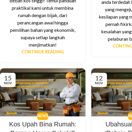
beban kos tinggi! Temui panduan
anda terdedah 
praktikal kami untuk membina
yang mengeju
rumah dengan bijak, dari
kesilapan yang 
perancangan awal hingga
pernah fikirk
pemilihan bahan yang ekonomik,
kesalahan yang
supaya setiap langkah
pelaburan b
menjimatkan!
CONTINU
CONTINUE READING
15
12
NOV
NOV
NEWS
N
Kos Upah Bina Rumah:
Ubahsua