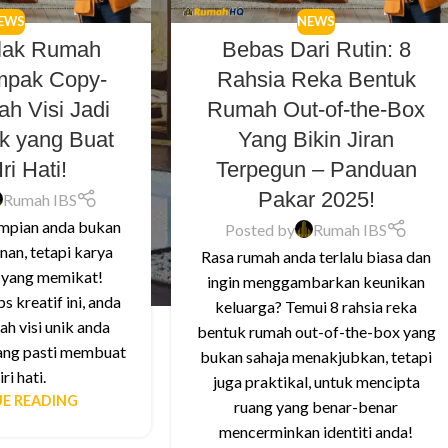
EWS
NEWS
Elak Rumah
Bebas Dari Rutin: 8
mpak Copy-
Rahsia Reka Bentuk
ah Visi Jadi
Rumah Out-of-the-Box
ik yang Buat
Yang Bikin Jiran
Iri Hati!
Terpegun – Panduan
Pakar 2025!
Rumah IBS
impian anda bukan
Posted by
Rumah IBS
an, tetapi karya
Rasa rumah anda terlalu biasa dan
i yang memikat!
ingin menggambarkan keunikan
s kreatif ini, anda
keluarga? Temui 8 rahsia reka
h visi unik anda
bentuk rumah out-of-the-box yang
yang pasti membuat
bukan sahaja menakjubkan, tetapi
iri hati.
juga praktikal, untuk mencipta
E READING
ruang yang benar-benar
mencerminkan identiti anda!