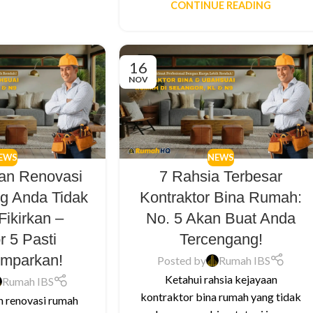
CONTINUE READING
16
NOV
EWS
NEWS
pan Renovasi
7 Rahsia Terbesar
g Anda Tidak
Kontraktor Bina Rumah:
Fikirkan –
No. 5 Akan Buat Anda
 5 Pasti
Tercengang!
mparkan!
Posted by
Rumah IBS
Ketahui rahsia kejayaan
Rumah IBS
kontraktor bina rumah yang tidak
n renovasi rumah