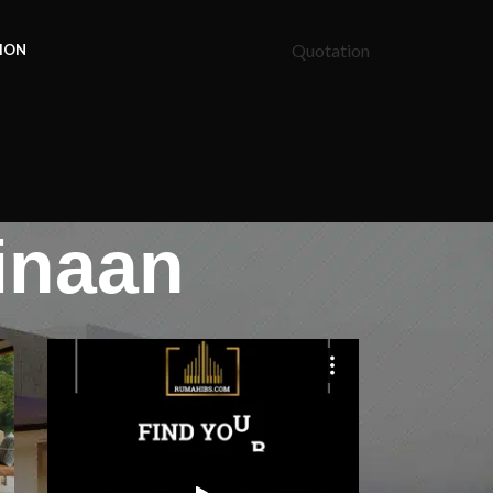
Quotation
ION
inaan