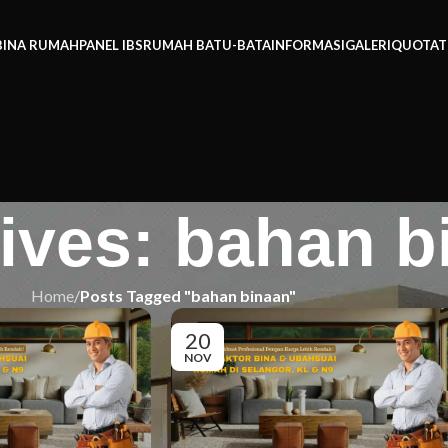
BINA RUMAH
PANEL IBS
RUMAH BATU-BATA
INFORMASI
GALERI
QUOTAT
ives: bahan b
Home
/
Posts Tagged "bahan binaan"
20
NOV