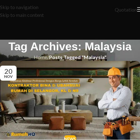
Skip to navigation
Quotation
Skip to main content
Tag Archives: Malaysia
Home
/
Posts Tagged "Malaysia"
20
NOV
NEWS