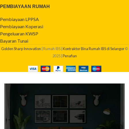
PEMBIAYAAN RUMAH
Pembiayaan LPPSA
Pembiayaan Koperasi
Pengeluaran KWSP
Bayaran Tunai
Golden Sharp Innovation
| Rumah IBS |
Kontraktor Bina Rumah IBS di Selangor
©
2025 |
Penafian
BERAPAKAH KOS BINA RUMAH SAYA?
Dapatkan quotation pembinaan rumah anda sekarang!