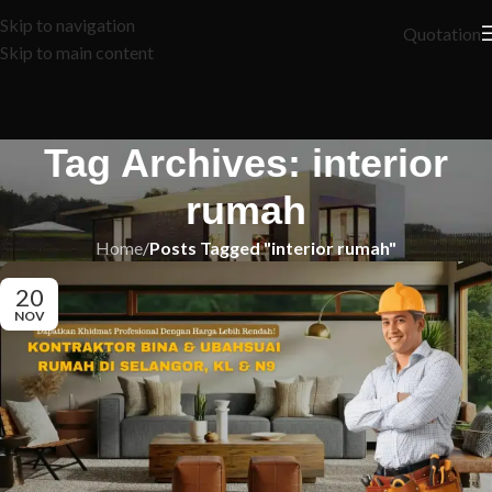
Skip to navigation
Quotation
Skip to main content
Tag Archives: interior
rumah
Home
/
Posts Tagged "interior rumah"
20
NOV