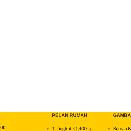
PELAN RUMAH
GAMBA
300
1 Tingkat <1,400sqf
Rumah B