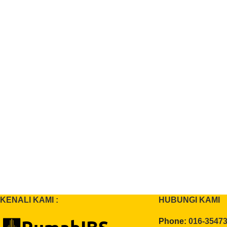
KENALI KAMI :
HUBUNGI KAMI
Phone:
016-3547