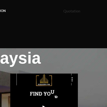
Quotation
ION
aysia