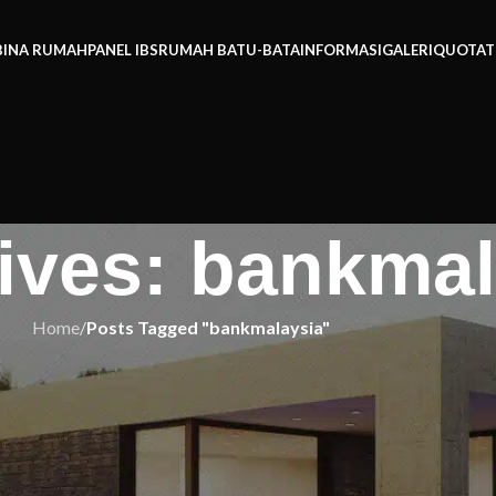
BINA RUMAH
PANEL IBS
RUMAH BATU-BATA
INFORMASI
GALERI
QUOTAT
ives: bankmal
Home
/
Posts Tagged "bankmalaysia"