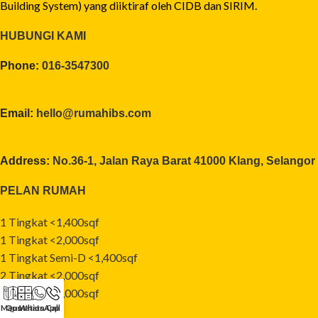
Building System) yang diiktiraf oleh CIDB dan SIRIM.
HUBUNGI KAMI
Phone:
016-3547300
Email:
hello@rumahibs.com
Address:
No.36-1, Jalan Raya Barat 41000 Klang, Selangor
PELAN RUMAH
1 Tingkat <1,400sqf
1 Tingkat <2,000sqf
1 Tingkat Semi-D <1,400sqf
2 Tingkat <2,000sqf
2 Tingkat <3,000sqf
Maps
Quotation
WhatsApp
Call