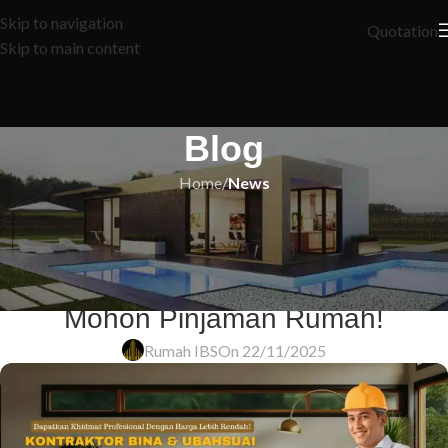
Skip to navigation
Quotation
Skip to main content
Blog
Home
/
News
NEWS
5 Rahsia Tersembunyi yang Bank
Tak Nak Anda Tahu Sebelum
Mohon Pinjaman Rumah!
Rumah IBS
On 22/11/2025