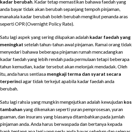
kadar berubah
. Kadar tetap memastikan bahawa faedah yang
anda bayar tidak akan berubah sepanjang tempoh pinjaman,
manakala kadar berubah boleh berubah mengikut penanda aras
seperti OPR (Overnight Policy Rate).
Satu lagi aspek yang sering dilupakan adalah
kadar faedah yang
meningkat
setelah tahun-tahun awal pinjaman. Ramai orang tidak
menyedari bahawa beberapa pinjaman rumah mencadangkan
kadar faedah yang lebih rendah pada permulaan tetapi beberapa
tahun kemudian, kadar tersebut akan melonjak mendadak. Oleh
itu, anda harus sentiasa
mengkaji terma dan syarat secara
terperinci
agar tidak terkejut apabila kadar faedah anda
berubah.
Satu lagi rahsia yang mungkin mengejutkan adalah kewujudan
kos
tambahan
yang dikenakan seperti yuran pemprosesan, yuran
guaman, dan insurans yang biasanya ditambahkan pada jumlah
pinjaman anda. Anda harus berwaspada dan bertanya kepada
bank tentang apa lagi yang perlu anda bayar sebelum dan selepas