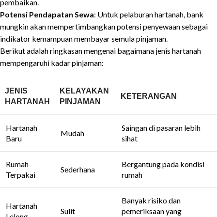
pembaikan.
Potensi Pendapatan Sewa
: Untuk pelaburan hartanah, bank
mungkin akan mempertimbangkan potensi penyewaan sebagai
indikator kemampuan membayar semula pinjaman.
Berikut adalah ringkasan mengenai bagaimana jenis hartanah
mempengaruhi kadar pinjaman:
JENIS
KELAYAKAN
KETERANGAN
HARTANAH
PINJAMAN
Hartanah
Saingan di pasaran lebih
Mudah
Baru
sihat
Rumah
Bergantung pada kondisi
Sederhana
Terpakai
rumah
Banyak risiko dan
Hartanah
Sulit
pemeriksaan yang
Lelong