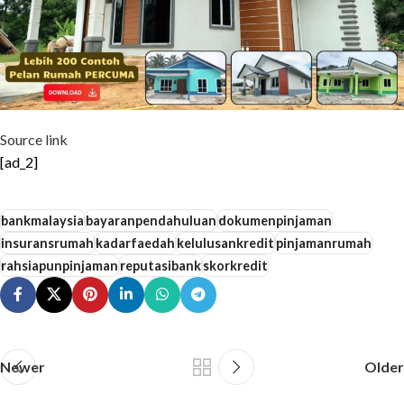
Source link
[ad_2]
bankmalaysia
bayaranpendahuluan
dokumenpinjaman
insuransrumah
kadarfaedah
kelulusankredit
pinjamanrumah
rahsiapunpinjaman
reputasibank
skorkredit
Newer
Older