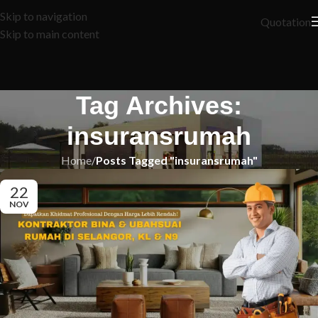
Skip to navigation
Quotation
Skip to main content
Tag Archives:
insuransrumah
Home
/
Posts Tagged "insuransrumah"
22
NOV