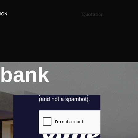
Quotation
ION
ibank