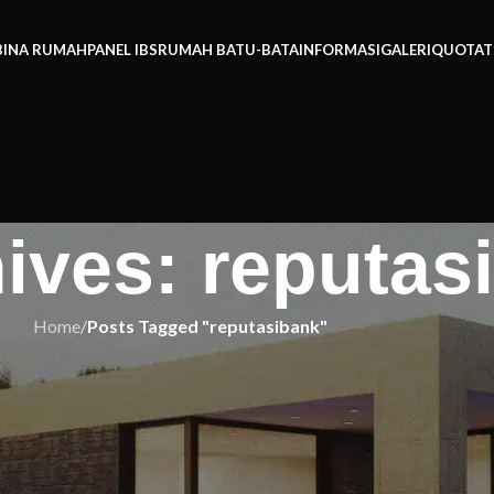
BINA RUMAH
PANEL IBS
RUMAH BATU-BATA
INFORMASI
GALERI
QUOTAT
ives: reputas
Home
/
Posts Tagged "reputasibank"