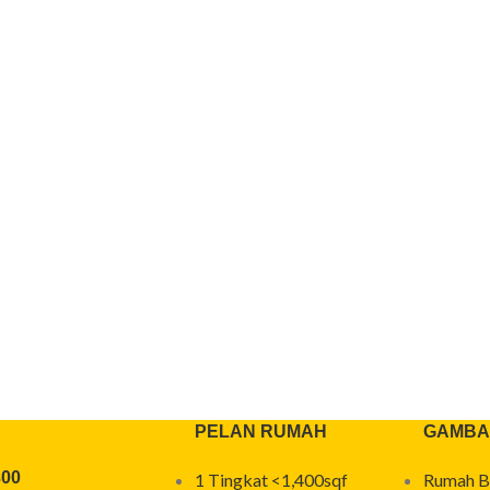
PELAN RUMAH
GAMBA
300
1 Tingkat <1,400sqf
Rumah B