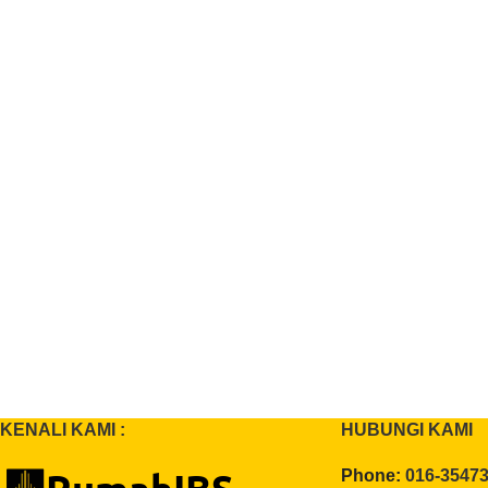
KENALI KAMI :
HUBUNGI KAMI
Phone:
016-3547