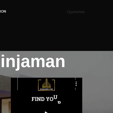
Quotation
ION
pinjaman