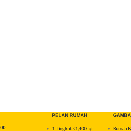
PELAN RUMAH
GAMBA
300
1 Tingkat <1,400sqf
Rumah B