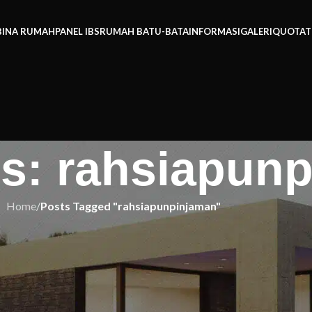
BINA RUMAH
PANEL IBS
RUMAH BATU-BATA
INFORMASI
GALERI
QUOTAT
es: rahsiapun
Home
/
Posts Tagged "rahsiapunpinjaman"