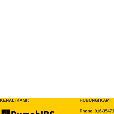
KENALI KAMI :
HUBUNGI KAMI
Phone:
016-3547