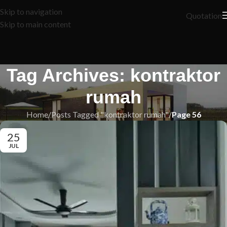
Skip to navigation
Quotation
Skip to main content
Tag Archives: kontraktor
rumah
Home
/
Posts Tagged "kontraktor rumah"
/
Page 56
25
JUL