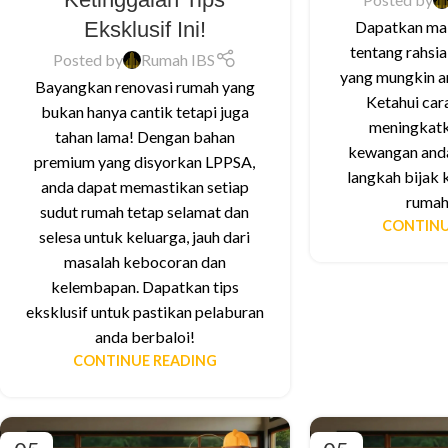
Eksklusif Ini!
Dapatkan ma
tentang rahsi
Posted by
Rumah IBS
yang mungkin an
Bayangkan renovasi rumah yang
Ketahui car
bukan hanya cantik tetapi juga
meningkatk
tahan lama! Dengan bahan
kewangan and
premium yang disyorkan LPPSA,
langkah bijak 
anda dapat memastikan setiap
rumah
sudut rumah tetap selamat dan
CONTINU
selesa untuk keluarga, jauh dari
masalah kebocoran dan
kelembapan. Dapatkan tips
eksklusif untuk pastikan pelaburan
anda berbaloi!
CONTINUE READING