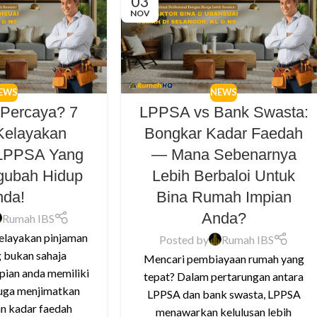
03
NOV
EWS
NEWS
 Percaya? 7
LPPSA vs Bank Swasta:
Kelayakan
Bongkar Kadar Faedah
 LPPSA Yang
— Mana Sebenarnya
gubah Hidup
Lebih Berbaloi Untuk
nda!
Bina Rumah Impian
Anda?
Rumah IBS
kelayakan pinjaman
Posted by
Rumah IBS
 bukan sahaja
Mencari pembiayaan rumah yang
ian anda memiliki
tepat? Dalam pertarungan antara
juga menjimatkan
LPPSA dan bank swasta, LPPSA
n kadar faedah
menawarkan kelulusan lebih