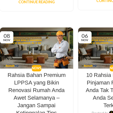
CONTINU
CONTINUE READING
08
06
NOV
NOV
NEWS
N
Rahsia Bahan Premium
10 Rahsia
LPPSA yang Bikin
Pinjaman
Renovasi Rumah Anda
Anda Tak 
Awet Selamanya –
Anda Se
Jangan Sampai
Ter
Ketinggalan Tips
Posted by