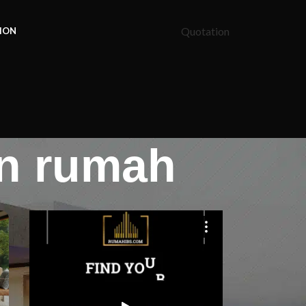
Quotation
ION
an rumah