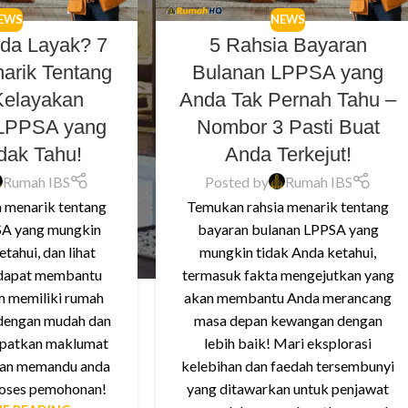
EWS
NEWS
da Layak? 7
5 Rahsia Bayaran
arik Tentang
Bulanan LPPSA yang
Kelayakan
Anda Tak Pernah Tahu –
 LPPSA yang
Nombor 3 Pasti Buat
dak Tahu!
Anda Terkejut!
Rumah IBS
Posted by
Rumah IBS
 menarik tentang
Temukan rahsia menarik tentang
SA yang mungkin
bayaran bulanan LPPSA yang
tahui, dan lihat
mungkin tidak Anda ketahui,
 dapat membantu
termasuk fakta mengejutkan yang
 memiliki rumah
akan membantu Anda merancang
dengan mudah dan
masa depan kewangan dengan
apatkan maklumat
lebih baik! Mari eksplorasi
kan memandu anda
kelebihan dan faedah tersembunyi
roses pemohonan!
yang ditawarkan untuk penjawat