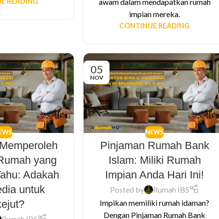
E READING
awam dalam mendapatkan rumah
impian mereka.
CONTINUE READING
05
NOV
EWS
NEWS
 Memperoleh
Pinjaman Rumah Bank
 Rumah yang
Islam: Miliki Rumah
Tahu: Adakah
Impian Anda Hari Ini!
dia untuk
Posted by
Rumah IBS
kejut?
Impikan memiliki rumah idaman?
Dengan Pinjaman Rumah Bank
Rumah IBS