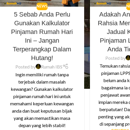
NEWS
N
5 Sebab Anda Perlu
Adakah An
Gunakan Kalkulator
Rahsia Men
Pinjaman Rumah Hari
Jadual 
Ini – Jangan
Pinjaman
Terperangkap Dalam
Anda Ti
Hutang!
Posted by
Temukan rahsia
Posted by
Rumah IBS
pinjaman LPP
Ingin memiliki rumah tanpa
belum anda ke
terjebak dalam masalah
bagaimana ia
kewangan? Gunakan kalkulator
penjawat awam
pinjaman rumah hari ini untuk
impian mereka 
memahami keperluan kewangan
berpatutan! D
anda dan buat keputusan bijak
penting yang a
yang akan memastikan masa
di sepanjang p
depan yang lebih stabil!