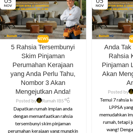
05
05
NOV
NOV
NEWS
N
5 Rahsia Tersembunyi
Anda Tak
Skim Pinjaman
Rahsia 
Perumahan Kerajaan
Pinjaman
yang Anda Perlu Tahu,
Akan Men
Nombor 3 Akan
A
Mengejutkan Anda!
Posted by
Temui 7 rahsia 
Posted by
Rumah IBS
LPPSA yang
Dapatkan rumah impian anda
memudahkan imp
dengan memanfaatkan rahsia
rumah, tetapi 
tersembunyi skim pinjaman
wang! Denga
perumahan kerajaan yang mungkin