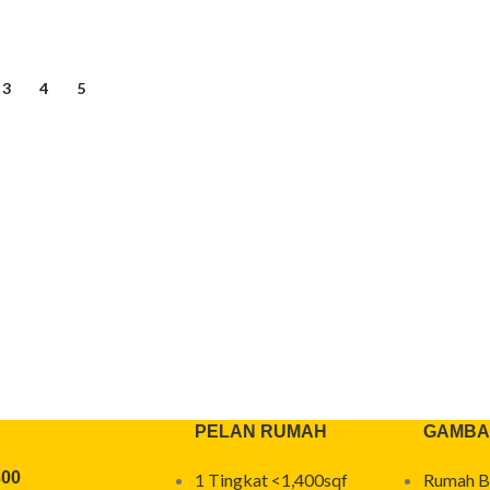
3
4
5
PELAN RUMAH
GAMBA
300
1 Tingkat <1,400sqf
Rumah B