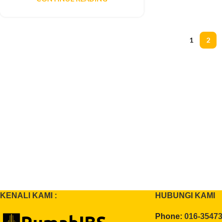
1
2
KENALI KAMI :
HUBUNGI KAMI
Phone:
016-3547