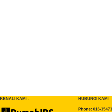
KENALI KAMI :
HUBUNGI KAMI
Phone:
016-3547