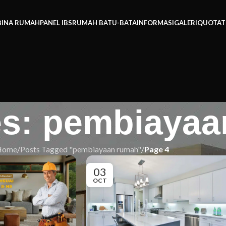
BINA RUMAH
PANEL IBS
RUMAH BATU-BATA
INFORMASI
GALERI
QUOTAT
es: pembiaya
Home
/
Posts Tagged "pembiayaan rumah"
/
Page 4
03
OCT