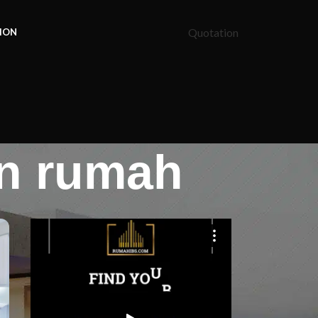
Quotation
ION
an rumah