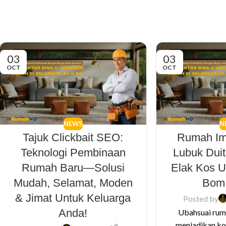
03
03
OCT
OCT
NEWS
N
Tajuk Clickbait SEO:
Rumah Im
Teknologi Pembinaan
Lubuk Duit
Rumah Baru—Solusi
Elak Kos U
Mudah, Selamat, Moden
Bom
& Jimat Untuk Keluarga
Posted by
Anda!
Ubahsuai rum
menjadikan ko