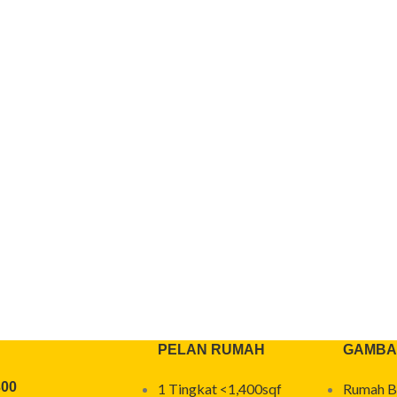
PELAN RUMAH
GAMBA
300
1 Tingkat <1,400sqf
Rumah B