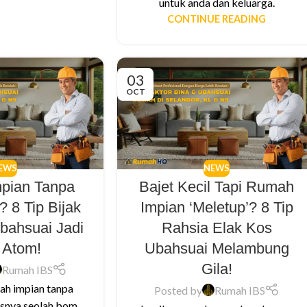
untuk anda dan keluarga.
CONTINUE READING
03
OCT
EWS
NEWS
pian Tanpa
Bajet Kecil Tapi Rumah
? 8 Tip Bijak
Impian ‘Meletup’? 8 Tip
bahsuai Jadi
Rahsia Elak Kos
 Atom!
Ubahsuai Melambung
Gila!
Rumah IBS
ah impian tanpa
Posted by
Rumah IBS
snya seolah bom