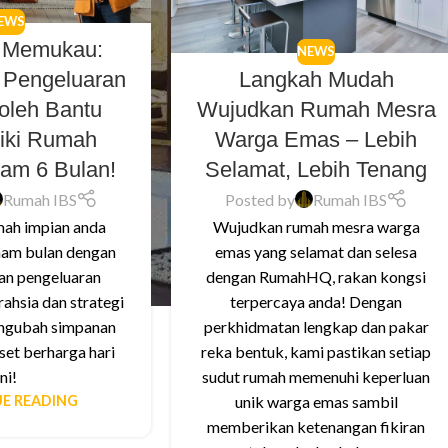
EWS
a Memukau:
NEWS
 Pengeluaran
Langkah Mudah
leh Bantu
Wujudkan Rumah Mesra
liki Rumah
Warga Emas – Lebih
lam 6 Bulan!
Selamat, Lebih Tenang
Rumah IBS
Posted by
Rumah IBS
ah impian anda
Wujudkan rumah mesra warga
nam bulan dengan
emas yang selamat dan selesa
n pengeluaran
dengan RumahHQ, rakan kongsi
ahsia dan strategi
terpercaya anda! Dengan
engubah simpanan
perkhidmatan lengkap dan pakar
set berharga hari
reka bentuk, kami pastikan setiap
ini!
sudut rumah memenuhi keperluan
E READING
unik warga emas sambil
memberikan ketenangan fikiran