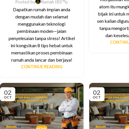
Posted by
Rumah IBS
atom itu mungki
Dapatkan rumah impian anda
bijak ini untuk
dengan mudah dan selamat
sen kalian digun
menggunakan teknologi
tanpa mengorb
pembinaan moden—jalan
dan keseles
penyelesaian tanpa stress! Artikel
CONTINU
ini kongsikan 8 tips hebat untuk
memastikan proses pembinaan
rumah anda lancar dan berjaya!
CONTINUE READING
02
02
OCT
OCT