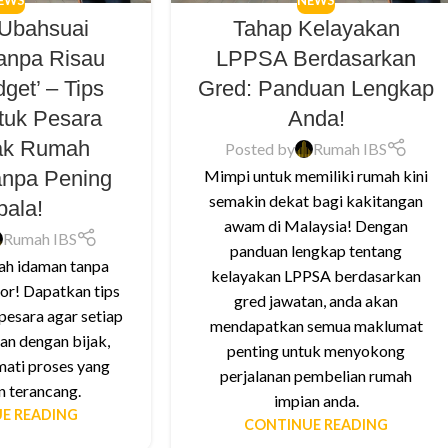
EWS
NEWS
 Ubahsuai
Tahap Kelayakan
anpa Risau
LPPSA Berdasarkan
get’ – Tips
Gred: Panduan Lengkap
tuk Pesara
Anda!
ak Rumah
Posted by
Rumah IBS
anpa Pening
Mimpi untuk memiliki rumah kini
semakin dekat bagi kakitangan
pala!
awam di Malaysia! Dengan
Rumah IBS
panduan lengkap tentang
ah idaman tanpa
kelayakan LPPSA berdasarkan
or! Dapatkan tips
gred jawatan, anda akan
pesara agar setiap
mendapatkan semua maklumat
an dengan bijak,
penting untuk menyokong
ati proses yang
perjalanan pembelian rumah
n terancang.
impian anda.
E READING
CONTINUE READING