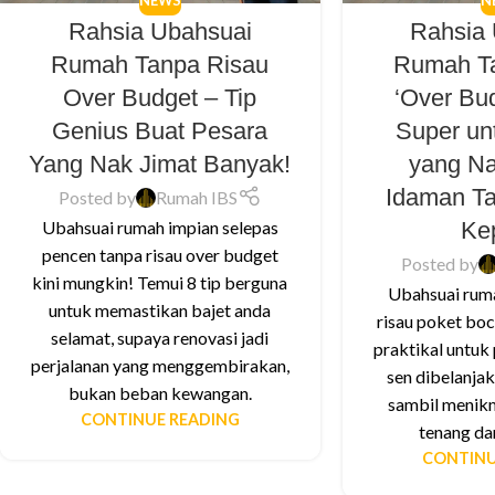
NEWS
N
Rahsia Ubahsuai
Rahsia
Rumah Tanpa Risau
Rumah T
Over Budget – Tip
‘Over Bud
Genius Buat Pesara
Super un
Yang Nak Jimat Banyak!
yang N
Idaman T
Posted by
Rumah IBS
Ke
Ubahsuai rumah impian selepas
pencen tanpa risau over budget
Posted by
kini mungkin! Temui 8 tip berguna
Ubahsuai rum
untuk memastikan bajet anda
risau poket boc
selamat, supaya renovasi jadi
praktikal untuk 
perjalanan yang menggembirakan,
sen dibelanjak
bukan beban kewangan.
sambil menikm
CONTINUE READING
tenang da
CONTINU