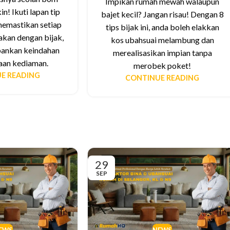
Impikan rumah mewah walaupun
n! Ikuti lapan tip
bajet kecil? Jangan risau! Dengan 8
 memastikan setiap
tips bijak ini, anda boleh elakkan
akan dengan bijak,
kos ubahsuai melambung dan
ankan keindahan
merealisasikan impian tanpa
aan kediaman.
merobek poket!
E READING
CONTINUE READING
29
SEP