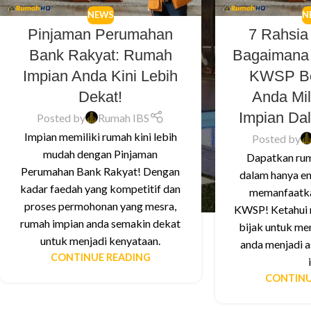
NEWS
N
Pinjaman Perumahan
7 Rahsi
Bank Rakyat: Rumah
Bagaimana
Impian Anda Kini Lebih
KWSP Bo
Dekat!
Anda Mi
Impian Da
Posted by
Rumah IBS
Impian memiliki rumah kini lebih
Posted by
mudah dengan Pinjaman
Dapatkan rum
Perumahan Bank Rakyat! Dengan
dalam hanya e
kadar faedah yang kompetitif dan
memanfaatka
proses permohonan yang mesra,
KWSP! Ketahui r
rumah impian anda semakin dekat
bijak untuk m
untuk menjadi kenyataan.
anda menjadi a
CONTINUE READING
CONTINU