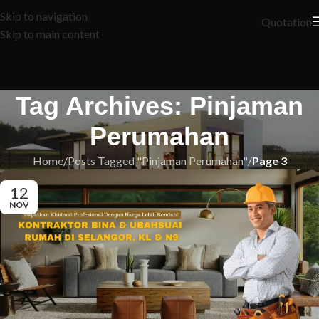
Skip to navigation
Quotation
Skip to main content
Tag Archives: Pinjaman
Perumahan
Home
/
Posts Tagged "Pinjaman Perumahan"
/
Page 3
12
NOV