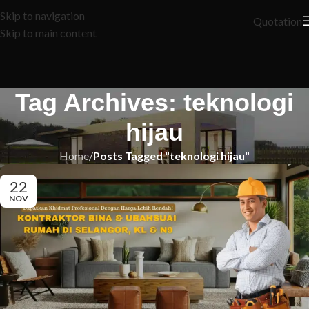
Skip to navigation
Quotation
Skip to main content
Tag Archives: teknologi
hijau
Home
/
Posts Tagged "teknologi hijau"
22
NOV