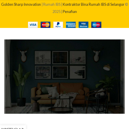
Golden Sharp Innovation
| Rumah IBS |
Kontraktor Bina Rumah IBS di Selangor
©
2025 |
Penafian
BERAPAKAH KOS BINA RUMAH SAYA?
Dapatkan quotation pembinaan rumah anda sekarang!
Klik Di Sini