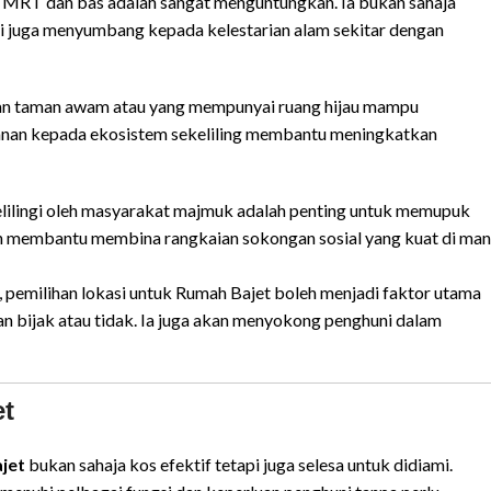
 MRT dan bas adalah sangat menguntungkan. Ia bukan sahaja
 juga menyumbang kepada kelestarian alam sekitar dengan
an taman awam atau yang mempunyai ruang hijau mampu
ekanan kepada ekosistem sekeliling membantu meningkatkan
kelilingi oleh masyarakat majmuk adalah penting untuk memupuk
ah membantu membina rangkaian sokongan sosial yang kuat di ma
pemilihan lokasi untuk Rumah Bajet boleh menjadi faktor utama
 bijak atau tidak. Ia juga akan menyokong penghuni dalam
et
jet
bukan sahaja kos efektif tetapi juga selesa untuk didiami.