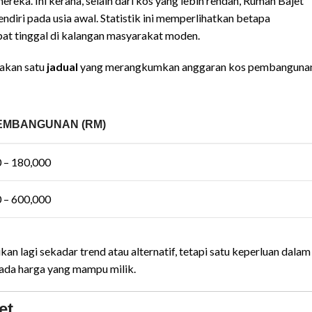
ka. Ini kerana, selain dari kos yang lebih rendah, Rumah Bajet
iri pada usia awal. Statistik ini memperlihatkan betapa
at tinggal di kalangan masyarakat moden.
iakan satu
jadual
yang merangkumkan anggaran kos pembanguna
EMBANGUNAN (RM)
 – 180,000
 – 600,000
kan lagi sekadar trend atau alternatif, tetapi satu keperluan dalam
pada harga yang mampu milik.
et