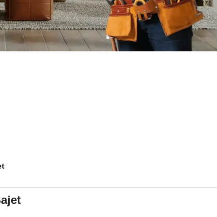
et
ajet