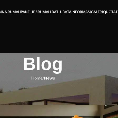
BINA RUMAH
PANEL IBS
RUMAH BATU-BATA
INFORMASI
GALERI
QUOTAT
Blog
Home
/
News
EWS
 Milik untuk Keluarga Anda!
h IBS
On 17/11/2025